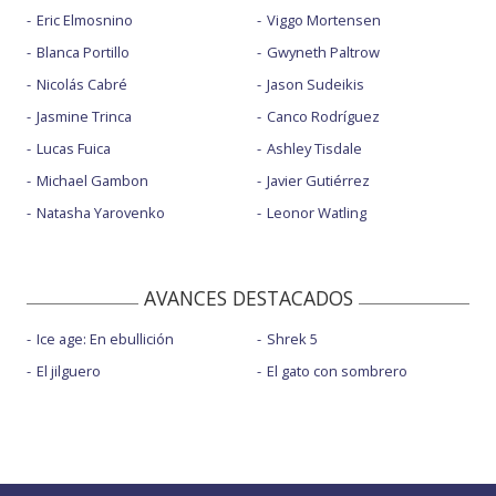
Eric Elmosnino
Viggo Mortensen
Blanca Portillo
Gwyneth Paltrow
Nicolás Cabré
Jason Sudeikis
Jasmine Trinca
Canco Rodríguez
Lucas Fuica
Ashley Tisdale
Michael Gambon
Javier Gutiérrez
Natasha Yarovenko
Leonor Watling
AVANCES DESTACADOS
Ice age: En ebullición
Shrek 5
El jilguero
El gato con sombrero