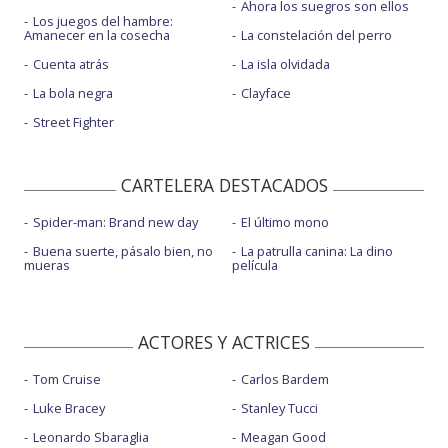
Ahora los suegros son ellos
Los juegos del hambre:
Amanecer en la cosecha
La constelación del perro
Cuenta atrás
La isla olvidada
La bola negra
Clayface
Street Fighter
CARTELERA DESTACADOS
Spider-man: Brand new day
El último mono
Buena suerte, pásalo bien, no
La patrulla canina: La dino
mueras
película
ACTORES Y ACTRICES
Tom Cruise
Carlos Bardem
Luke Bracey
Stanley Tucci
Leonardo Sbaraglia
Meagan Good