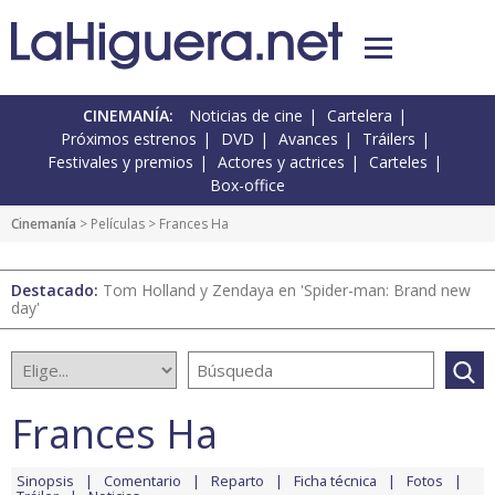
CINEMANÍA:
Noticias de cine
Cartelera
Próximos estrenos
DVD
Avances
Tráilers
Festivales y premios
Actores y actrices
Carteles
Box-office
Cinemanía
> Películas > Frances Ha
Destacado:
Tom Holland y Zendaya en 'Spider-man: Brand new
day'
Frances Ha
Sinopsis
Comentario
Reparto
Ficha técnica
Fotos