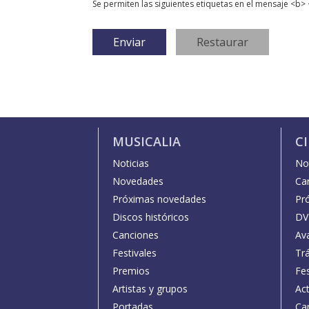
Se permiten las siguientes etiquetas en el mensaje <b> 
MUSICALIA
C
Noticias
Not
Novedades
Car
Próximas novedades
Pr
Discos históricos
DV
Canciones
Av
Festivales
Trá
Premios
Fe
Artistas y grupos
Act
Portadas
Car