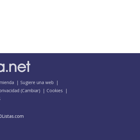
mienda
Sugiere una web
 privacidad
(
Cambiar
)
Cookies
S
0Listas.com