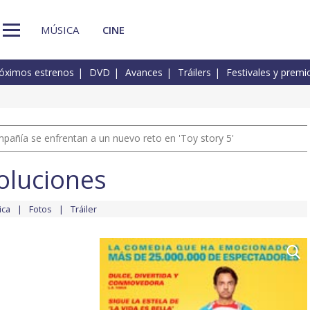
MÚSICA
CINE
óximos estrenos
DVD
Avances
Tráilers
Festivales y premi
pañía se enfrentan a un nuevo reto en 'Toy story 5'
oluciones
ica
Fotos
Tráiler