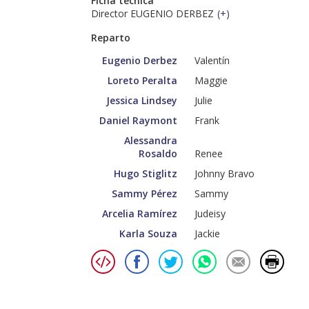
Ficha técnica
Director EUGENIO DERBEZ
(
+
)
Reparto
Eugenio Derbez
Valentín
Loreto Peralta
Maggie
Jessica Lindsey
Julie
Daniel Raymont
Frank
Alessandra
Rosaldo
Renee
Hugo Stiglitz
Johnny Bravo
Sammy Pérez
Sammy
Arcelia Ramírez
Judeisy
Karla Souza
Jackie