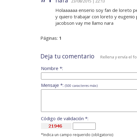
nara
23/08/2015 | 22:13
Holaaaaaa enserio soy fan de loreto pe
y quiero trabajar con loreto y eugeni
jacobson vay me llamo nara
Páginas:
1
Deja tu comentario
Rellena y envía el f
Nombre *:
Mensaje *:
(500 caracteres máx)
Código de validación *:
*Indica un campo requerido (obligatorio)