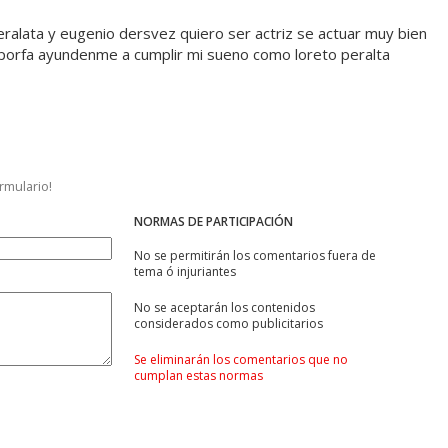
ralata y eugenio dersvez quiero ser actriz se actuar muy bien
o porfa ayundenme a cumplir mi sueno como loreto peralta
ormulario!
NORMAS DE PARTICIPACIÓN
No se permitirán los comentarios fuera de
tema ó injuriantes
No se aceptarán los contenidos
considerados como publicitarios
Se eliminarán los comentarios que no
cumplan estas normas