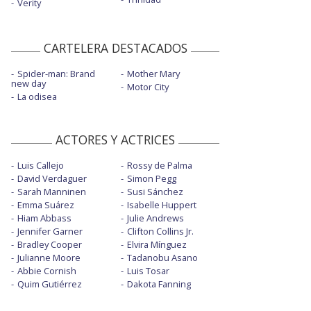
Verity
CARTELERA DESTACADOS
Spider-man: Brand
Mother Mary
new day
Motor City
La odisea
ACTORES Y ACTRICES
Luis Callejo
Rossy de Palma
David Verdaguer
Simon Pegg
Sarah Manninen
Susi Sánchez
Emma Suárez
Isabelle Huppert
Hiam Abbass
Julie Andrews
Jennifer Garner
Clifton Collins Jr.
Bradley Cooper
Elvira Mínguez
Julianne Moore
Tadanobu Asano
Abbie Cornish
Luis Tosar
Quim Gutiérrez
Dakota Fanning