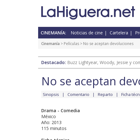
CINEMANÍA:
Noticias de cine
Cartelera
Pr
Cinemanía
> Películas > No se aceptan devoluciones
Destacado:
Buzz Lightyear, Woody, Jessie y com
No se aceptan dev
Sinopsis
Comentario
Reparto
Ficha técn
Drama - Comedia
México
Año: 2013
115 minutos