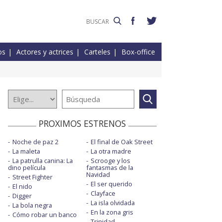
os
Actores y actrices
Carteles
Box-office
PROXIMOS ESTRENOS
Noche de paz 2
El final de Oak Street
La maleta
La otra madre
La patrulla canina: La
Scrooge y los
dino película
fantasmas de la
Navidad
Street Fighter
El ser querido
El nido
Clayface
Digger
La isla olvidada
La bola negra
En la zona gris
Cómo robar un banco
Trinidad