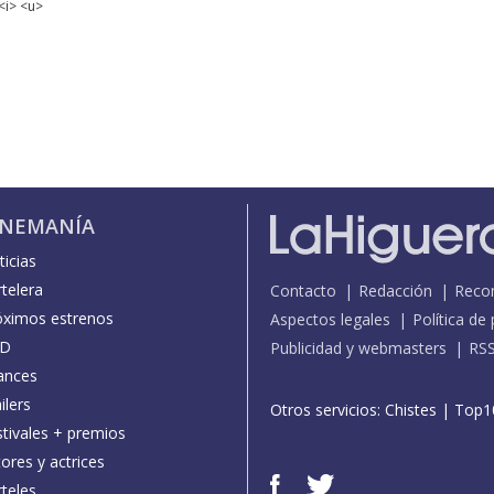
<i> <u>
INEMANÍA
icias
telera
Contacto
Redacción
Reco
óximos estrenos
Aspectos legales
Política de
D
Publicidad y webmasters
RS
ances
ilers
Otros servicios:
Chistes
|
Top1
stivales + premios
ores y actrices
teles