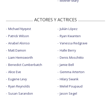
Mother Mary
ACTORES Y ACTRICES
Michael Nyqvist
Julián López
Patrick Wilson
Ryan Kwanten
Anabel Alonso
Vanessa Redgrave
Matt Damon
Halle Berry
Liam Hemsworth
Denis Moschitto
Benedict Cumberbatch
Jamie Bell
Alice Eve
Gemma Arterton
Eugene Levy
Hilary Swank
Ryan Reynolds
Melvil Poupaud
Susan Sarandon
Jason Segel