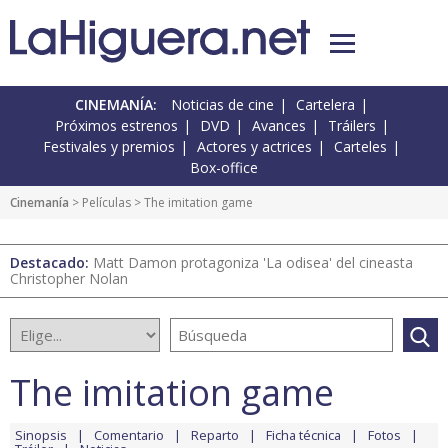
CINEMANÍA:
Noticias de cine
Cartelera
Próximos estrenos
DVD
Avances
Tráilers
Festivales y premios
Actores y actrices
Carteles
Box-office
Cinemanía
> Películas > The imitation game
Destacado:
Matt Damon protagoniza 'La odisea' del cineasta
Christopher Nolan
The imitation game
Sinopsis
Comentario
Reparto
Ficha técnica
Fotos