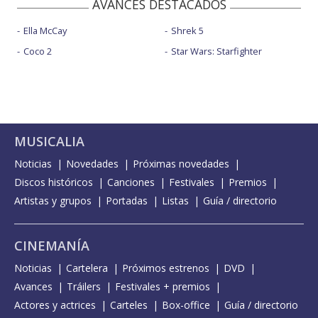
AVANCES DESTACADOS
Ella McCay
Shrek 5
Coco 2
Star Wars: Starfighter
MUSICALIA
Noticias
Novedades
Próximas novedades
Discos históricos
Canciones
Festivales
Premios
Artistas y grupos
Portadas
Listas
Guía / directorio
CINEMANÍA
Noticias
Cartelera
Próximos estrenos
DVD
Avances
Tráilers
Festivales + premios
Actores y actrices
Carteles
Box-office
Guía / directorio