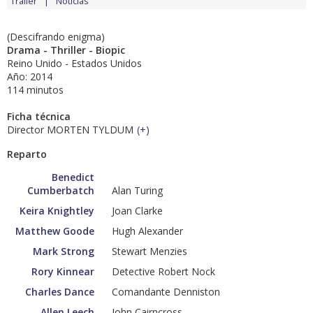
Tráiler
Noticias
(Descifrando enigma)
Drama - Thriller - Biopic
Reino Unido - Estados Unidos
Año: 2014
114 minutos
Ficha técnica
Director MORTEN TYLDUM
(
+
)
Reparto
Benedict
Cumberbatch
Alan Turing
Keira Knightley
Joan Clarke
Matthew Goode
Hugh Alexander
Mark Strong
Stewart Menzies
Rory Kinnear
Detective Robert Nock
Charles Dance
Comandante Denniston
Allen Leech
John Cairncross