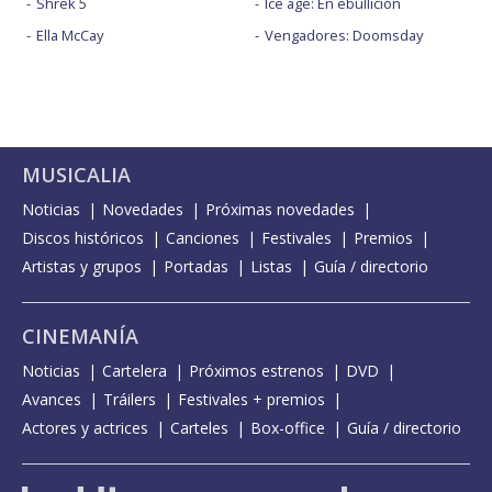
Shrek 5
Ice age: En ebullición
Ella McCay
Vengadores: Doomsday
MUSICALIA
Noticias
Novedades
Próximas novedades
Discos históricos
Canciones
Festivales
Premios
Artistas y grupos
Portadas
Listas
Guía / directorio
CINEMANÍA
Noticias
Cartelera
Próximos estrenos
DVD
Avances
Tráilers
Festivales + premios
Actores y actrices
Carteles
Box-office
Guía / directorio