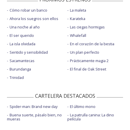
Cómo robar un banco
La maleta
Ahora los suegros son ellos
Karateka
Una noche al año
Las ciegas hormigas
El ser querido
Whalefall
La isla olvidada
En el corazón de la bestia
Sentido y sensibilidad
Un plan perfecto
Sacamantecas
Prácticamente magia 2
Burundanga
El final de Oak Street
Trinidad
CARTELERA DESTACADOS
Spider-man: Brand new day
El último mono
Buena suerte, pásalo bien, no
La patrulla canina: La dino
mueras
película