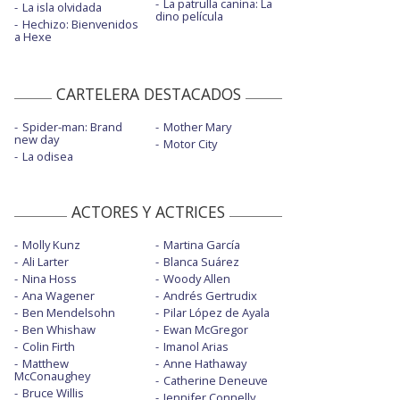
La patrulla canina: La
La isla olvidada
dino película
Hechizo: Bienvenidos
a Hexe
CARTELERA DESTACADOS
Spider-man: Brand
Mother Mary
new day
Motor City
La odisea
ACTORES Y ACTRICES
Molly Kunz
Martina García
Ali Larter
Blanca Suárez
Nina Hoss
Woody Allen
Ana Wagener
Andrés Gertrudix
Ben Mendelsohn
Pilar López de Ayala
Ben Whishaw
Ewan McGregor
Colin Firth
Imanol Arias
Matthew
Anne Hathaway
McConaughey
Catherine Deneuve
Bruce Willis
Jennifer Connelly