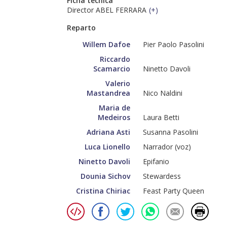
Ficha técnica
Director ABEL FERRARA
(
+
)
Reparto
Willem Dafoe
Pier Paolo Pasolini
Riccardo
Scamarcio
Ninetto Davoli
Valerio
Mastandrea
Nico Naldini
Maria de
Medeiros
Laura Betti
Adriana Asti
Susanna Pasolini
Luca Lionello
Narrador (voz)
Ninetto Davoli
Epifanio
Dounia Sichov
Stewardess
Cristina Chiriac
Feast Party Queen