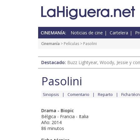
CINEMANÍA:
Noticias de cine
Cartelera
Pr
Cinemanía
> Películas > Pasolini
Destacado:
Buzz Lightyear, Woody, Jessie y com
Pasolini
Sinopsis
Comentario
Reparto
Ficha técn
Drama - Biopic
Bélgica - Francia - Italia
Año: 2014
86 minutos