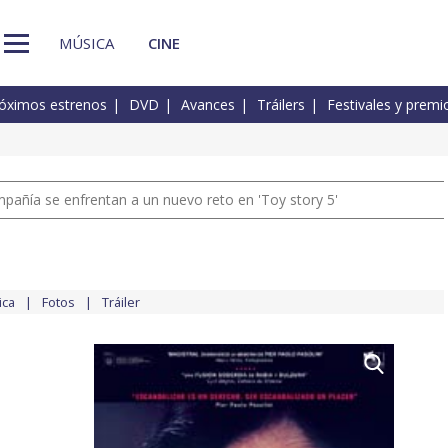
MÚSICA
CINE
óximos estrenos
DVD
Avances
Tráilers
Festivales y premi
pañía se enfrentan a un nuevo reto en 'Toy story 5'
ica
Fotos
Tráiler