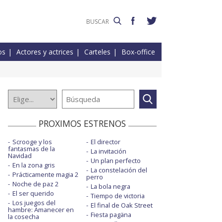
os
Actores y actrices
Carteles
Box-office
PROXIMOS ESTRENOS
Scrooge y los
El director
fantasmas de la
La invitación
Navidad
Un plan perfecto
En la zona gris
La constelación del
Prácticamente magia 2
perro
Noche de paz 2
La bola negra
El ser querido
Tiempo de victoria
Los juegos del
El final de Oak Street
hambre: Amanecer en
Fiesta pagäna
la cosecha