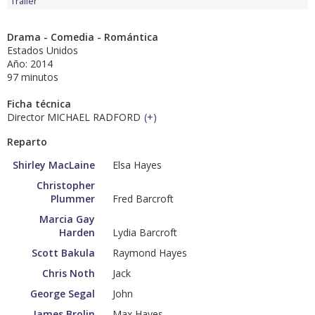
Tráiler
Drama - Comedia - Romántica
Estados Unidos
Año: 2014
97 minutos
Ficha técnica
Director MICHAEL RADFORD
(
+
)
Reparto
Shirley MacLaine
Elsa Hayes
Christopher
Plummer
Fred Barcroft
Marcia Gay
Harden
Lydia Barcroft
Scott Bakula
Raymond Hayes
Chris Noth
Jack
George Segal
John
James Brolin
Max Hayes