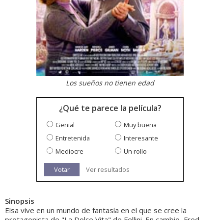
Los sueños no tienen edad
¿Qué te parece la película?
Genial
Muy buena
Entretenida
Interesante
Mediocre
Un rollo
Votar
Ver resultados
Sinopsis
Elsa vive en un mundo de fantasía en el que se cree la
protagonista de "La Dolce Vita" de Fellini. En cambio, Fred