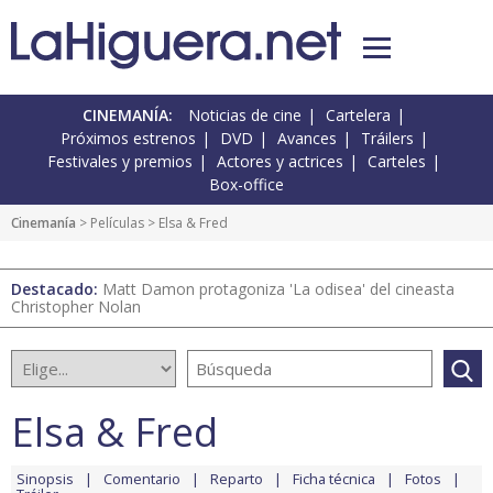
CINEMANÍA:
Noticias de cine
Cartelera
Próximos estrenos
DVD
Avances
Tráilers
Festivales y premios
Actores y actrices
Carteles
Box-office
Cinemanía
> Películas > Elsa & Fred
Destacado:
Matt Damon protagoniza 'La odisea' del cineasta
Christopher Nolan
Elsa & Fred
Sinopsis
Comentario
Reparto
Ficha técnica
Fotos