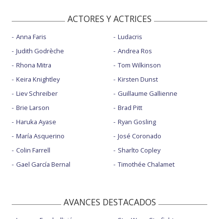
ACTORES Y ACTRICES
Anna Faris
Ludacris
Judith Godrèche
Andrea Ros
Rhona Mitra
Tom Wilkinson
Keira Knightley
Kirsten Dunst
Liev Schreiber
Guillaume Gallienne
Brie Larson
Brad Pitt
Haruka Ayase
Ryan Gosling
María Asquerino
José Coronado
Colin Farrell
Sharlto Copley
Gael García Bernal
Timothée Chalamet
AVANCES DESTACADOS