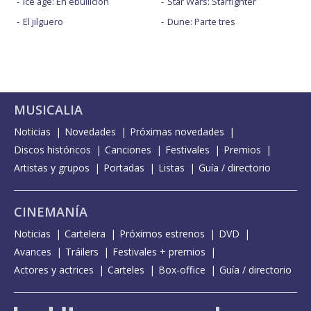
Ice age: En ebullición
Star Wars: Starfighter
El jilguero
Dune: Parte tres
MUSICALIA
Noticias
Novedades
Próximas novedades
Discos históricos
Canciones
Festivales
Premios
Artistas y grupos
Portadas
Listas
Guía / directorio
CINEMANÍA
Noticias
Cartelera
Próximos estrenos
DVD
Avances
Tráilers
Festivales + premios
Actores y actrices
Carteles
Box-office
Guía / directorio