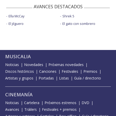
AVANCES DESTACADOS
Ella McCay
Shrek 5
El jilguero
El gato con sombrero
MUSICALIA
Noticias
Novedades
Próximas novedades
Discos históricos
Canciones
Festivales
Premios
Artistas y grupos
Portadas
Listas
Guía / directorio
CINEMANÍA
Noticias
Cartelera
Próximos estrenos
DVD
Avances
Tráilers
Festivales + premios