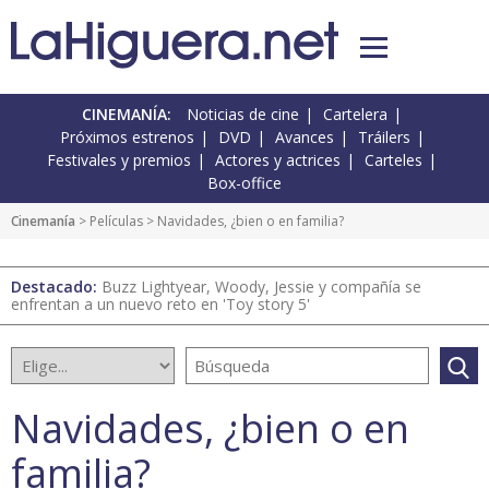
CINEMANÍA:
Noticias de cine
Cartelera
Próximos estrenos
DVD
Avances
Tráilers
Festivales y premios
Actores y actrices
Carteles
Box-office
Cinemanía
> Películas > Navidades, ¿bien o en familia?
Destacado:
Buzz Lightyear, Woody, Jessie y compañía se
enfrentan a un nuevo reto en 'Toy story 5'
Navidades, ¿bien o en
familia?