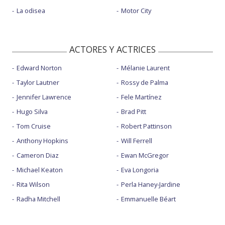
La odisea
Motor City
ACTORES Y ACTRICES
Edward Norton
Mélanie Laurent
Taylor Lautner
Rossy de Palma
Jennifer Lawrence
Fele Martínez
Hugo Silva
Brad Pitt
Tom Cruise
Robert Pattinson
Anthony Hopkins
Will Ferrell
Cameron Diaz
Ewan McGregor
Michael Keaton
Eva Longoria
Rita Wilson
Perla Haney-Jardine
Radha Mitchell
Emmanuelle Béart