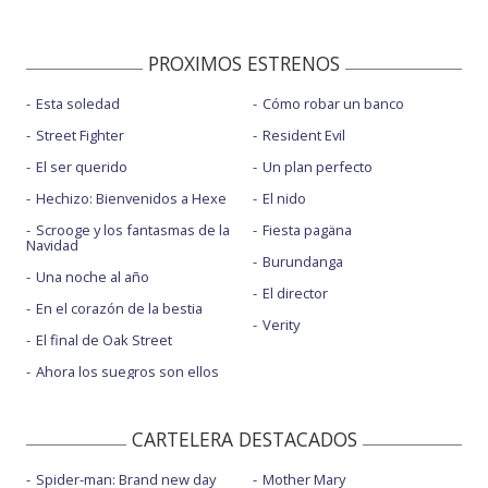
PROXIMOS ESTRENOS
Esta soledad
Cómo robar un banco
Street Fighter
Resident Evil
El ser querido
Un plan perfecto
Hechizo: Bienvenidos a Hexe
El nido
Scrooge y los fantasmas de la
Fiesta pagäna
Navidad
Burundanga
Una noche al año
El director
En el corazón de la bestia
Verity
El final de Oak Street
Ahora los suegros son ellos
CARTELERA DESTACADOS
Spider-man: Brand new day
Mother Mary