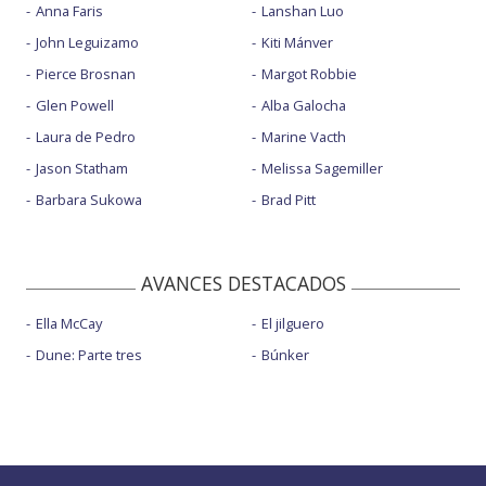
Anna Faris
Lanshan Luo
John Leguizamo
Kiti Mánver
Pierce Brosnan
Margot Robbie
Glen Powell
Alba Galocha
Laura de Pedro
Marine Vacth
Jason Statham
Melissa Sagemiller
Barbara Sukowa
Brad Pitt
AVANCES DESTACADOS
Ella McCay
El jilguero
Dune: Parte tres
Búnker