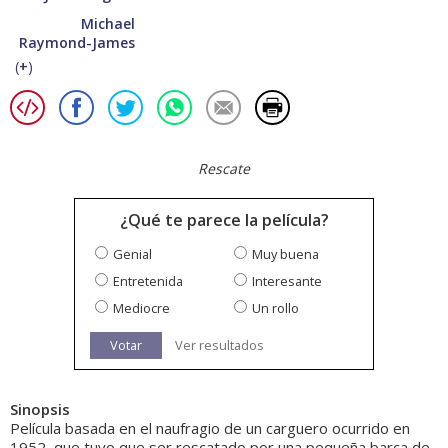
Michael
Raymond-James
(
+
)
Rescate
¿Qué te parece la película?
Genial
Muy buena
Entretenida
Interesante
Mediocre
Un rollo
Votar
Ver resultados
Sinopsis
Película basada en el naufragio de un carguero ocurrido en
1952, que tuvo que ser rescatado por una pequeña barca de