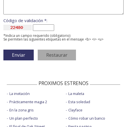
Código de validación *:
*Indica un campo requerido (obligatorio)
Se permiten las siguientes etiquetas en el mensaje <b> <i> <u>
PROXIMOS ESTRENOS
La invitación
La maleta
Prácticamente magia 2
Esta soledad
En la zona gris
Clayface
Un plan perfecto
Cómo robar un banco
El final de Oak Street
Fiesta pagäna