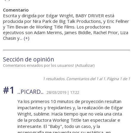
Comentario
Escrita y dirigida por Edgar Wright, BABY DRIVER está
producida por Nira Park de Big Talk Productions, y Eric Fellner
y Tim Bevan de Working Title Films. Los productores
ejecutivos son Adam Merims, James Biddle, Rachel Prior, Liza
Chasin y...
(
+
)
Sección de opinión
Comentarios enviados por los usuarios!
(
Actualizar
)
1 resultados. Comentarios del 1 al 1. Página 1 de 1
#1
..PICARD..
28/03/2019 | 17:22
Ya los primeros 10 minutos de proyección resultan
impactantes y trepidantes y, la realización de Edgar
Wright, sublime. Hacía tiempo que no veía una cinta
de la productora Working Tittle tan espectacular e
interesante. El "Baby", todo un caso, y la
escenografía me recuerda por su estética, en