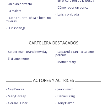
En el corazón de la bestia
Un plan perfecto
Cómo robar un banco
La maleta
La isla olvidada
Buena suerte, pásalo bien, no
mueras
Burundanga
CARTELERA DESTACADOS
Spider-man: Brand new day
La patrulla canina: La dino
película
El último mono
Mother Mary
ACTORES Y ACTRICES
Guy Pearce
Jean Smart
Meryl Streep
Daniel Craig
Gerard Butler
Tony Dalton