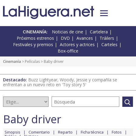
CINEMANÍA:
Noticias de cine
Cartelera
Próximos estrenos
DVD
Avances
Tráilers
Festivales y premios
Actores y actrices
Carteles
Box-office
Cinemanía
> Películas > Baby driver
Destacado:
Buzz Lightyear, Woody, Jessie y compañía se
enfrentan a un nuevo reto en 'Toy story 5'
Baby driver
Sinopsis
Comentario
Reparto
Ficha técnica
Fotos