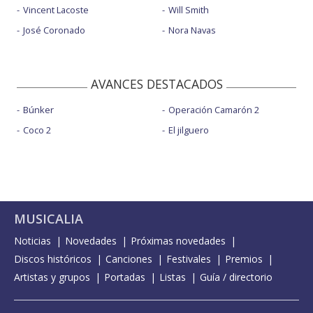
Vincent Lacoste
Will Smith
José Coronado
Nora Navas
AVANCES DESTACADOS
Búnker
Operación Camarón 2
Coco 2
El jilguero
MUSICALIA
Noticias
Novedades
Próximas novedades
Discos históricos
Canciones
Festivales
Premios
Artistas y grupos
Portadas
Listas
Guía / directorio