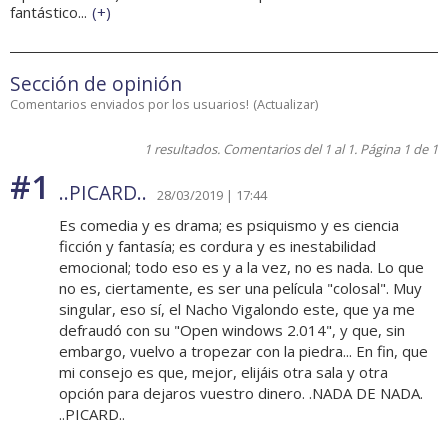
fantástico...
(
+
)
Sección de opinión
Comentarios enviados por los usuarios!
(
Actualizar
)
1 resultados. Comentarios del 1 al 1. Página 1 de 1
#1
..PICARD..
28/03/2019 | 17:44
Es comedia y es drama; es psiquismo y es ciencia
ficción y fantasía; es cordura y es inestabilidad
emocional; todo eso es y a la vez, no es nada. Lo que
no es, ciertamente, es ser una película "colosal". Muy
singular, eso sí, el Nacho Vigalondo este, que ya me
defraudó con su "Open windows 2.014", y que, sin
embargo, vuelvo a tropezar con la piedra... En fin, que
mi consejo es que, mejor, elijáis otra sala y otra
opción para dejaros vuestro dinero. .NADA DE NADA.
..PICARD..