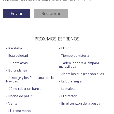
PROXIMOS ESTRENOS
Karateka
El nido
Esta soledad
Tiempo de victoria
Cuenta atrás
Tadeo Jones y la lámpara
maravillosa
Burundanga
Ahora los suegros son ellos
Scrooge y los fantasmas de la
Navidad
La bola negra
Cómo robar un banco
La maleta
Noche de paz 2
El director
Verity
En el corazón de la bestia
El último mono