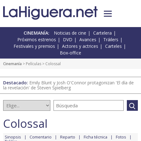
CINEMANÍA:
Noticias de cine
Cartelera
Próximos estrenos
DVD
Avances
Tráilers
Festivales y premios
Actores y actrices
Carteles
Box-office
Cinemanía
> Películas > Colossal
Destacado:
Emily Blunt y Josh O'Connor protagonizan 'El día de
la revelación' de Steven Spielberg
Colossal
Sinopsis
Comentario
Reparto
Ficha técnica
Fotos