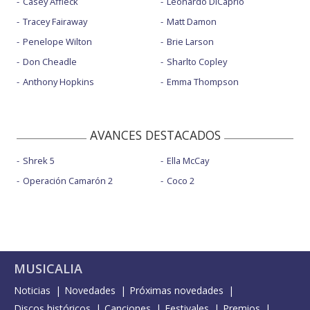
Casey Affleck
Leonardo DiCaprio
Tracey Fairaway
Matt Damon
Penelope Wilton
Brie Larson
Don Cheadle
Sharlto Copley
Anthony Hopkins
Emma Thompson
AVANCES DESTACADOS
Shrek 5
Ella McCay
Operación Camarón 2
Coco 2
MUSICALIA
Noticias
Novedades
Próximas novedades
Discos históricos
Canciones
Festivales
Premios