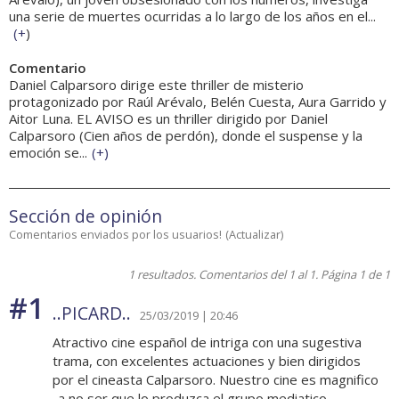
una serie de muertes ocurridas a lo largo de los años en el...
(
+
)
Comentario
Daniel Calparsoro dirige este thriller de misterio
protagonizado por Raúl Arévalo, Belén Cuesta, Aura Garrido y
Aitor Luna. EL AVISO es un thriller dirigido por Daniel
Calparsoro (Cien años de perdón), donde el suspense y la
emoción se...
(
+
)
Sección de opinión
Comentarios enviados por los usuarios!
(
Actualizar
)
1 resultados. Comentarios del 1 al 1. Página 1 de 1
#1
..PICARD..
25/03/2019 | 20:46
Atractivo cine español de intriga con una sugestiva
trama, con excelentes actuaciones y bien dirigidos
por el cineasta Calparsoro. Nuestro cine es magnifico
-a no ser que lo produzca el grupo mediatico