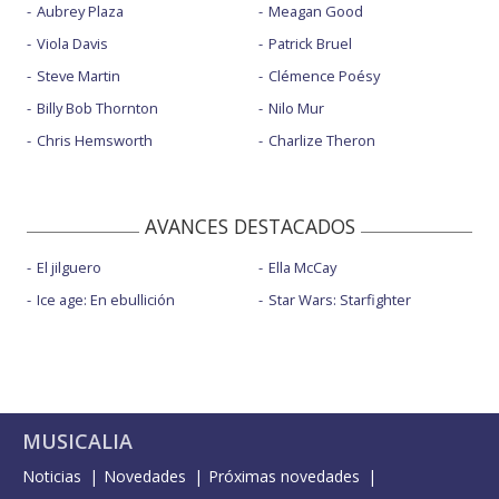
Aubrey Plaza
Meagan Good
Viola Davis
Patrick Bruel
Steve Martin
Clémence Poésy
Billy Bob Thornton
Nilo Mur
Chris Hemsworth
Charlize Theron
AVANCES DESTACADOS
El jilguero
Ella McCay
Ice age: En ebullición
Star Wars: Starfighter
MUSICALIA
Noticias
Novedades
Próximas novedades