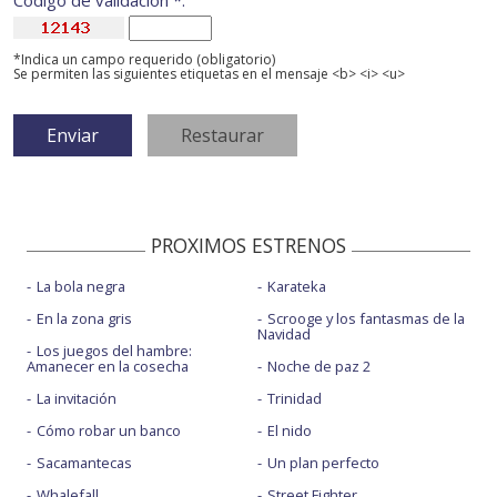
Código de validación *:
*Indica un campo requerido (obligatorio)
Se permiten las siguientes etiquetas en el mensaje <b> <i> <u>
PROXIMOS ESTRENOS
La bola negra
Karateka
En la zona gris
Scrooge y los fantasmas de la
Navidad
Los juegos del hambre:
Amanecer en la cosecha
Noche de paz 2
La invitación
Trinidad
Cómo robar un banco
El nido
Sacamantecas
Un plan perfecto
Whalefall
Street Fighter