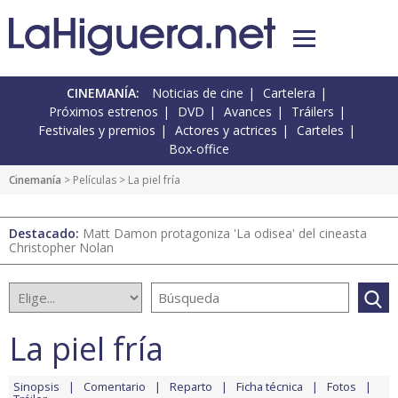
CINEMANÍA:
Noticias de cine
Cartelera
Próximos estrenos
DVD
Avances
Tráilers
Festivales y premios
Actores y actrices
Carteles
Box-office
Cinemanía
> Películas > La piel fría
Destacado:
Matt Damon protagoniza 'La odisea' del cineasta
Christopher Nolan
La piel fría
Sinopsis
Comentario
Reparto
Ficha técnica
Fotos