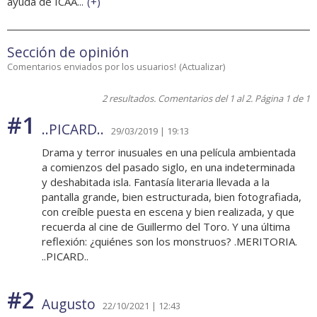
ayuda de ICAA...
(
+
)
Sección de opinión
Comentarios enviados por los usuarios!
(
Actualizar
)
2 resultados. Comentarios del 1 al 2. Página 1 de 1
#1
..PICARD..
29/03/2019 | 19:13
Drama y terror inusuales en una película ambientada
a comienzos del pasado siglo, en una indeterminada
y deshabitada isla. Fantasía literaria llevada a la
pantalla grande, bien estructurada, bien fotografiada,
con creíble puesta en escena y bien realizada, y que
recuerda al cine de Guillermo del Toro. Y una última
reflexión: ¿quiénes son los monstruos? .MERITORIA.
..PICARD..
#2
Augusto
22/10/2021 | 12:43