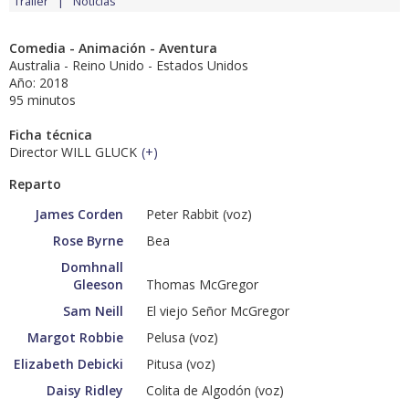
Tráiler
Noticias
Comedia - Animación - Aventura
Australia - Reino Unido - Estados Unidos
Año: 2018
95 minutos
Ficha técnica
Director WILL GLUCK
(
+
)
Reparto
James Corden
Peter Rabbit (voz)
Rose Byrne
Bea
Domhnall
Gleeson
Thomas McGregor
Sam Neill
El viejo Señor McGregor
Margot Robbie
Pelusa (voz)
Elizabeth Debicki
Pitusa (voz)
Daisy Ridley
Colita de Algodón (voz)