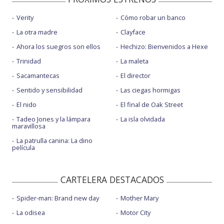
Verity
Cómo robar un banco
La otra madre
Clayface
Ahora los suegros son ellos
Hechizo: Bienvenidos a Hexe
Trinidad
La maleta
Sacamantecas
El director
Sentido y sensibilidad
Las ciegas hormigas
El nido
El final de Oak Street
Tadeo Jones y la lámpara
La isla olvidada
maravillosa
La patrulla canina: La dino
película
CARTELERA DESTACADOS
Spider-man: Brand new day
Mother Mary
La odisea
Motor City