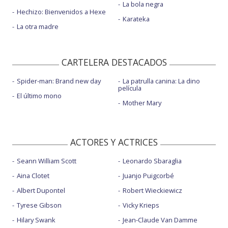
La bola negra
Hechizo: Bienvenidos a Hexe
Karateka
La otra madre
CARTELERA DESTACADOS
Spider-man: Brand new day
La patrulla canina: La dino
película
El último mono
Mother Mary
ACTORES Y ACTRICES
Seann William Scott
Leonardo Sbaraglia
Aina Clotet
Juanjo Puigcorbé
Albert Dupontel
Robert Wieckiewicz
Tyrese Gibson
Vicky Krieps
Hilary Swank
Jean-Claude Van Damme