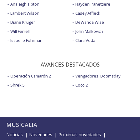
Analeigh Tipton
Hayden Panettiere
Lambert Wilson
Casey Affleck
Diane Kruger
DeWanda Wise
Will Ferrell
John Malkovich
Isabelle Fuhrman
Clara Voda
AVANCES DESTACADOS
Operación Camarón 2
Vengadores: Doomsday
Shrek 5
Coco 2
MUSICALIA
Noticias
Novedades
Próximas novedades