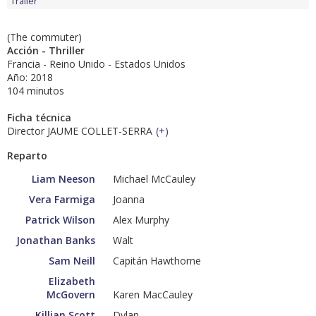
Tráiler
(The commuter)
Acción - Thriller
Francia - Reino Unido - Estados Unidos
Año: 2018
104 minutos
Ficha técnica
Director JAUME COLLET-SERRA
(
+
)
Reparto
Liam Neeson
Michael McCauley
Vera Farmiga
Joanna
Patrick Wilson
Alex Murphy
Jonathan Banks
Walt
Sam Neill
Capitán Hawthorne
Elizabeth
McGovern
Karen MacCauley
Killian Scott
Dylan