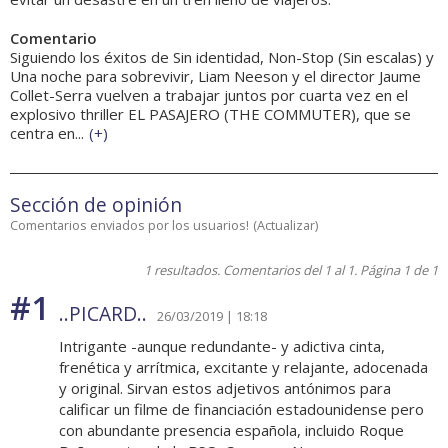
Comentario
Siguiendo los éxitos de Sin identidad, Non-Stop (Sin escalas) y
Una noche para sobrevivir, Liam Neeson y el director Jaume
Collet-Serra vuelven a trabajar juntos por cuarta vez en el
explosivo thriller EL PASAJERO (THE COMMUTER), que se
centra en...
(
+
)
Sección de opinión
Comentarios enviados por los usuarios!
(
Actualizar
)
1 resultados. Comentarios del 1 al 1. Página 1 de 1
#1
..PICARD..
26/03/2019 | 18:18
Intrigante -aunque redundante- y adictiva cinta,
frenética y arrítmica, excitante y relajante, adocenada
y original. Sirvan estos adjetivos antónimos para
calificar un filme de financiación estadounidense pero
con abundante presencia española, incluido Roque