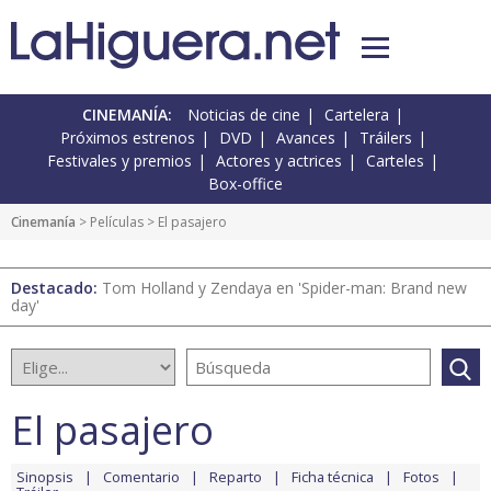
CINEMANÍA:
Noticias de cine
Cartelera
Próximos estrenos
DVD
Avances
Tráilers
Festivales y premios
Actores y actrices
Carteles
Box-office
Cinemanía
> Películas > El pasajero
Destacado:
Tom Holland y Zendaya en 'Spider-man: Brand new
day'
El pasajero
Sinopsis
Comentario
Reparto
Ficha técnica
Fotos