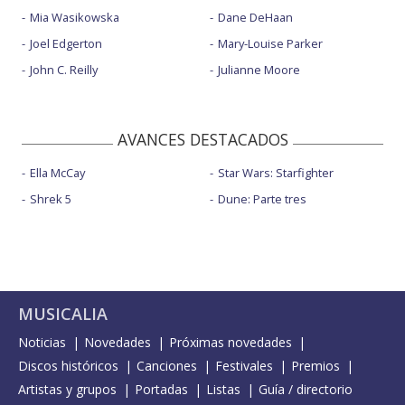
Mia Wasikowska
Dane DeHaan
Joel Edgerton
Mary-Louise Parker
John C. Reilly
Julianne Moore
AVANCES DESTACADOS
Ella McCay
Star Wars: Starfighter
Shrek 5
Dune: Parte tres
MUSICALIA
Noticias
Novedades
Próximas novedades
Discos históricos
Canciones
Festivales
Premios
Artistas y grupos
Portadas
Listas
Guía / directorio