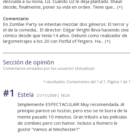
descuida a su novia, Liz. Cuando Liz le deja plantado. Shaun
decide, finalmente, poner su vida en orden. Tiene que...
(
+
)
Comentario
En Zombie Party se intentan mezclar dos géneros: El terror y
el de la comedia... El director: Edgar Wright lleva haciendo cine
cómico desde que tenía 14 años. Debutó como realizador de
largometrajes a los 20 con Fistful of Fingers. Ha...
(
+
)
Sección de opinión
Comentarios enviados por los usuarios!
(
Actualizar
)
1 resultados. Comentarios del 1 al 1. Página 1 de 1
#1
Estela
21/11/2009 | 18:24
Simplemente ESPECTACULAR! Muy recomendada. Al
principio parece un toston, pero eso se te borra de la
mente pasado 10 minutos. Gran tributo a las peliculas
de zombies pero con humor. Incluso a Romero le
gusto! "Vamos al Winchester?"