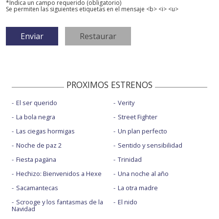
*Indica un campo requerido (obligatorio)
Se permiten las siguientes etiquetas en el mensaje <b> <i> <u>
PROXIMOS ESTRENOS
El ser querido
Verity
La bola negra
Street Fighter
Las ciegas hormigas
Un plan perfecto
Noche de paz 2
Sentido y sensibilidad
Fiesta pagäna
Trinidad
Hechizo: Bienvenidos a Hexe
Una noche al año
Sacamantecas
La otra madre
Scrooge y los fantasmas de la
El nido
Navidad