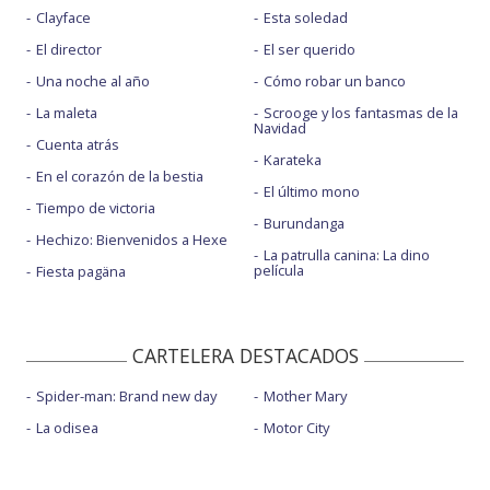
Clayface
Esta soledad
El director
El ser querido
Una noche al año
Cómo robar un banco
La maleta
Scrooge y los fantasmas de la
Navidad
Cuenta atrás
Karateka
En el corazón de la bestia
El último mono
Tiempo de victoria
Burundanga
Hechizo: Bienvenidos a Hexe
La patrulla canina: La dino
película
Fiesta pagäna
CARTELERA DESTACADOS
Spider-man: Brand new day
Mother Mary
La odisea
Motor City