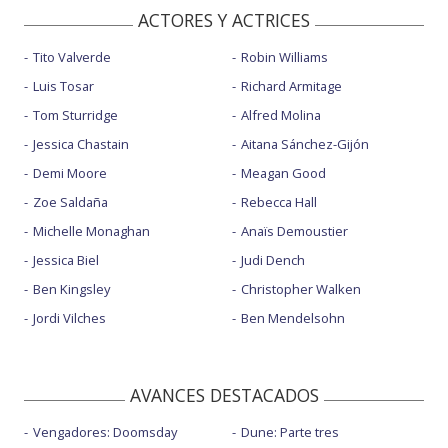
ACTORES Y ACTRICES
Tito Valverde
Robin Williams
Luis Tosar
Richard Armitage
Tom Sturridge
Alfred Molina
Jessica Chastain
Aitana Sánchez-Gijón
Demi Moore
Meagan Good
Zoe Saldaña
Rebecca Hall
Michelle Monaghan
Anaïs Demoustier
Jessica Biel
Judi Dench
Ben Kingsley
Christopher Walken
Jordi Vilches
Ben Mendelsohn
AVANCES DESTACADOS
Vengadores: Doomsday
Dune: Parte tres