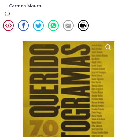
Carmen Maura
(
+
)