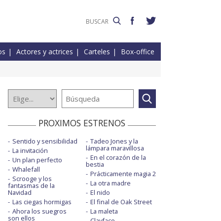
os
Actores y actrices
Carteles
Box-office
PROXIMOS ESTRENOS
Sentido y sensibilidad
Tadeo Jones y la
lámpara maravillosa
La invitación
En el corazón de la
Un plan perfecto
bestia
Whalefall
Prácticamente magia 2
Scrooge y los
La otra madre
fantasmas de la
Navidad
El nido
Las ciegas hormigas
El final de Oak Street
Ahora los suegros
La maleta
son ellos
Clayface