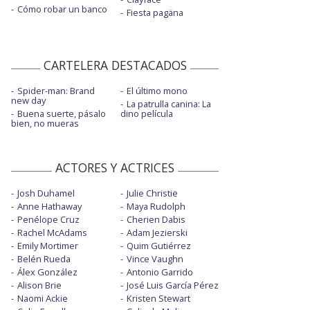
Cómo robar un banco
Fiesta pagäna
CARTELERA DESTACADOS
Spider-man: Brand
El último mono
new day
La patrulla canina: La
Buena suerte, pásalo
dino película
bien, no mueras
ACTORES Y ACTRICES
Josh Duhamel
Julie Christie
Anne Hathaway
Maya Rudolph
Penélope Cruz
Cherien Dabis
Rachel McAdams
Adam Jezierski
Emily Mortimer
Quim Gutiérrez
Belén Rueda
Vince Vaughn
Álex González
Antonio Garrido
Alison Brie
José Luis García Pérez
Naomi Ackie
Kristen Stewart