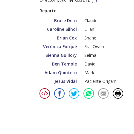
Director MARTÍN ROSETE
(
+
)
Reparto
Bruce Dern
Claude
Caroline Silhol
Lilian
Brian Cox
Shane
Verónica Forqué
Sra. Owen
Sienna Guillory
Selma
Ben Temple
David
Adam Quintero
Mark
Jesús Vidal
Paciente Origami