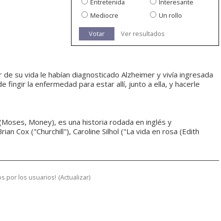
Entretenida
Interesante
Mediocre
Un rollo
Votar
Ver resultados
 de su vida le habían diagnosticado Alzheimer y vivía ingresada
e fingir la enfermedad para estar allí, junto a ella, y hacerle
Moses, Money), es una historia rodada en inglés y
n Cox ("Churchill"), Caroline Silhol ("La vida en rosa (Edith
s por los usuarios!
(
Actualizar
)