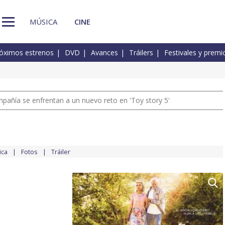
MÚSICA
CINE
óximos estrenos
DVD
Avances
Tráilers
Festivales y premi
pañía se enfrentan a un nuevo reto en 'Toy story 5'
ica
Fotos
Tráiler