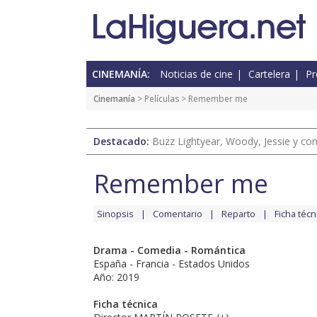
CINEMANÍA:
Noticias de cine
Cartelera
Pr
Cinemanía
> Películas > Remember me
Destacado:
Buzz Lightyear, Woody, Jessie y com
Remember me
Sinopsis
Comentario
Reparto
Ficha técn
Drama - Comedia - Romántica
España - Francia - Estados Unidos
Año: 2019
Ficha técnica