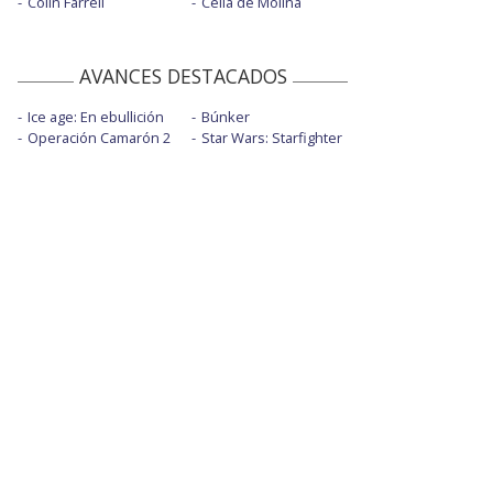
Colin Farrell
Celia de Molina
AVANCES DESTACADOS
Ice age: En ebullición
Búnker
Operación Camarón 2
Star Wars: Starfighter