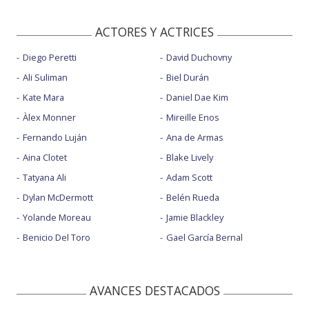
ACTORES Y ACTRICES
Diego Peretti
David Duchovny
Ali Suliman
Biel Durán
Kate Mara
Daniel Dae Kim
Àlex Monner
Mireille Enos
Fernando Luján
Ana de Armas
Aina Clotet
Blake Lively
Tatyana Ali
Adam Scott
Dylan McDermott
Belén Rueda
Yolande Moreau
Jamie Blackley
Benicio Del Toro
Gael García Bernal
AVANCES DESTACADOS