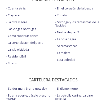
Cuenta atrás
En el corazón de la bestia
Clayface
Trinidad
La otra madre
Scrooge y los fantasmas de la
Navidad
Las ciegas hormigas
Noche de paz 2
Cómo robar un banco
La bola negra
La constelación del perro
Sacamantecas
La isla olvidada
La maleta
Resident Evil
Esta soledad
El nido
CARTELERA DESTACADOS
Spider-man: Brand new day
El último mono
Buena suerte, pásalo bien, no
La patrulla canina: La dino
mueras
película