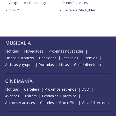
Vengadores: Doomsday
Dune: Parte tres
Coco 2
Star Wars: Starfighter
MUSICALIA
Noticias
Novedades
Próximas novedades
Discos históricos
Canciones
Festivales
Premios
Artistas y grupos
Portadas
Listas
Guía / directorio
CINEMANÍA
Noticias
Cartelera
Próximos estrenos
DVD
Avances
Tráilers
Festivales + premios
Actores y actrices
Carteles
Box-office
Guía / directorio