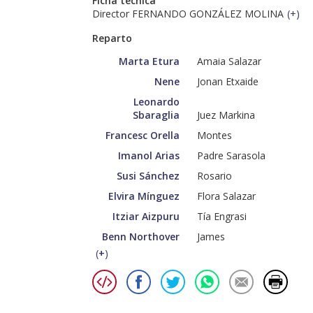
Ficha técnica
Director FERNANDO GONZÁLEZ MOLINA
(
+
)
Reparto
Marta Etura
Amaia Salazar
Nene
Jonan Etxaide
Leonardo
Sbaraglia
Juez Markina
Francesc Orella
Montes
Imanol Arias
Padre Sarasola
Susi Sánchez
Rosario
Elvira Mínguez
Flora Salazar
Itziar Aizpuru
Tía Engrasi
Benn Northover
James
(
+
)