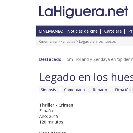
CINEMANÍA:
Noticias de cine
Cartelera
Pr
Cinemanía
> Películas > Legado en los huesos
Destacado:
Tom Holland y Zendaya en 'Spider-
Legado en los hue
Sinopsis
Comentario
Reparto
Ficha técn
Thriller - Crimen
España
Año: 2019
120 minutos