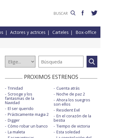
os
Actores y actrices
Carteles
Box-office
PROXIMOS ESTRENOS
Trinidad
Cuenta atrás
Scrooge y los
Noche de paz 2
fantasmas de la
Ahora los suegros
Navidad
son ellos
El ser querido
Resident Evil
Prácticamente magia 2
En el corazón de la
Digger
bestia
Cómo robar un banco
Tiempo de victoria
La maleta
Esta soledad
Sacamantecas
La constelación del