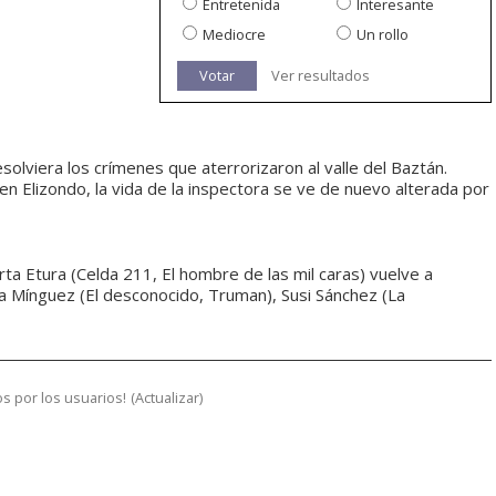
Entretenida
Interesante
Mediocre
Un rollo
Votar
Ver resultados
lviera los crímenes que aterrorizaron al valle del Baztán.
en Elizondo, la vida de la inspectora se ve de nuevo alterada por
ta Etura (Celda 211, El hombre de las mil caras) vuelve a
ira Mínguez (El desconocido, Truman), Susi Sánchez (La
s por los usuarios!
(
Actualizar
)