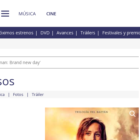
MÚSICA
CINE
óximos estrenos
DVD
Avances
Tráilers
Festivales y premi
man: Brand new day'
sos
ica
Fotos
Tráiler