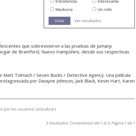
Entretenida
Interesante
Mediocre
Un rollo
Votar
Ver resultados
adolescentes que sobrevivieron a las pruebas de Jumanji:
u hogar de Brantford, Nuevo Hampshire, desde sus respectivas
e Matt Tolmach / Seven Bucks / Detective Agency. Una película
rotagonizada por Dwayne Johnson, Jack Black, Kevin Hart, Karen
s por los usuarios!
(
Actualizar
)
3 resultados. Comentarios del 1 al 3. Página 1 de 1