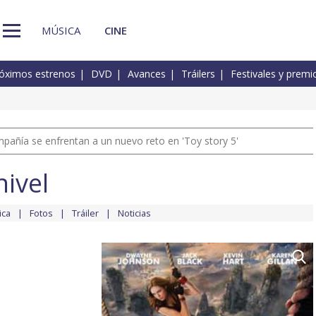
MÚSICA
CINE
óximos estrenos
DVD
Avances
Tráilers
Festivales y premi
pañía se enfrentan a un nuevo reto en 'Toy story 5'
nivel
ica
Fotos
Tráiler
Noticias