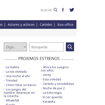
os
Actores y actrices
Carteles
Box-office
PROXIMOS ESTRENOS
La maleta
Ahora los suegros
son ellos
La isla olvidada
Verity
Una noche al año
Esta soledad
Trinidad
Sentido y sensibilidad
Cómo robar un banco
Noche de paz 2
Los juegos del
hambre: Amanecer en
La bola negra
la cosecha
El ser querido
Whalefall
Karateka
El nido