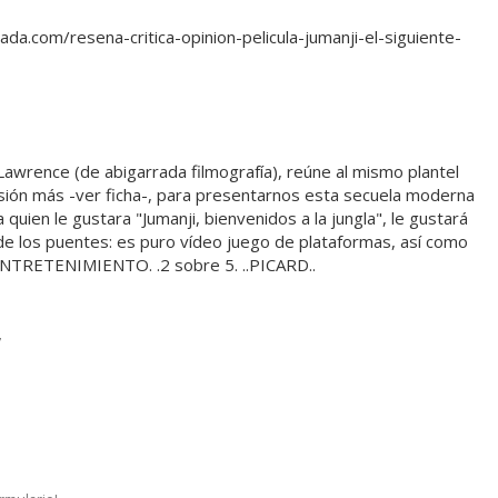
da.com/resena-critica-opinion-pelicula-jumanji-el-siguiente-
 Lawrence (de abigarrada filmografía), reúne al mismo plantel
lusión más -ver ficha-, para presentarnos esta secuela moderna
 quien le gustara "Jumanji, bienvenidos a la jungla", le gustará
de los puentes: es puro vídeo juego de plataformas, así como
 y ENTRETENIMIENTO. .2 sobre 5. ..PICARD..
7