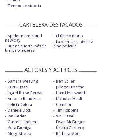
Tiempo de victoria
CARTELERA DESTACADOS
Spider-man: Brand
El último mono
new day
La patrulla canina: La
Buena suerte, pásalo
dino película
bien, no mueras
ACTORES Y ACTRICES
Samara Weaving
Ben Stiller
Kurt Russell
Juliette Binoche
Ingrid Bolsø Berdal
Liam Hemsworth
Antonio Banderas
Nicholas Hoult
Leticia Dolera
Common
Daniele Liotti
Tim Robbins
Jon Heder
Vin Diesel
Garrett Hedlund
Ewan McGregor
Vera Farmiga
Úrsula Corberó
Meryl Streep
Bárbara Mori