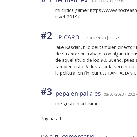
redmendev
02/01/2020 | 11:35
mi critica gamer https://www.nocreasna
nivel-2019/
#2
..PICARD..
05/04/2020 | 12:57
Jake Kasdan, hijo del también director
de su anterior trabajo, con alguna inc
de aquel título de los 90. Bueno, pues a
también esta. A destacar la secuencia 
la película, en fin, puritita FANTASÍA
#3
pepa en pallales
08/03/2023 | 23:2
me gusto muchisimo
Páginas:
1
Deja tu comentario