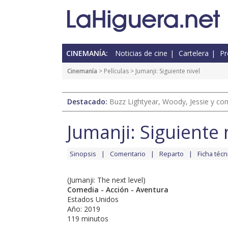
CINEMANÍA:
Noticias de cine
Cartelera
Pr
Cinemanía
> Películas > Jumanji: Siguiente nivel
Destacado:
Buzz Lightyear, Woody, Jessie y com
Jumanji: Siguiente 
Sinopsis
Comentario
Reparto
Ficha técn
(Jumanji: The next level)
Comedia - Acción - Aventura
Estados Unidos
Año: 2019
119 minutos