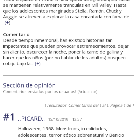
se mantienen relativamente tranquilas en Mill Valley. Hasta
que los adolescentes marginados Stella, Ramón, Chuck y
Auggie se atreven a explorar la casa encantada con fama de...
(
+
)
Comentario
Desde tiempo inmemorial, han existido historias tan
impactantes que pueden provocar estremecimientos, dejar
sin aliento, oscurecer la noche, poner la carne de gallina y
hacer que los niños (por no hablar de los adultos) busquen
cobijo bajo la...
(
+
)
Sección de opinión
Comentarios enviados por los usuarios!
(
Actualizar
)
1 resultados. Comentarios del 1 al 1. Página 1 de 1
#1
..PICARD..
15/10/2019 | 12:57
Halloween, 1968. Monstruos, irrealidades,
adolescentes, terror gótico sobrenatural y Benicio