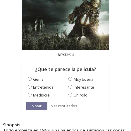
Misterio
¿Qué te parece la película?
Genial
Muy buena
Entretenida
Interesante
Mediocre
Un rollo
Votar
Ver resultados
Sinopsis
Todo empieza en 1968. En una época de agitación, las cosas