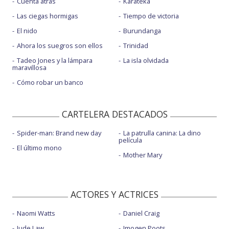
Cuenta atrás
Karateka
Las ciegas hormigas
Tiempo de victoria
El nido
Burundanga
Ahora los suegros son ellos
Trinidad
Tadeo Jones y la lámpara
La isla olvidada
maravillosa
Cómo robar un banco
CARTELERA DESTACADOS
Spider-man: Brand new day
La patrulla canina: La dino
película
El último mono
Mother Mary
ACTORES Y ACTRICES
Naomi Watts
Daniel Craig
Jude Law
Imogen Poots