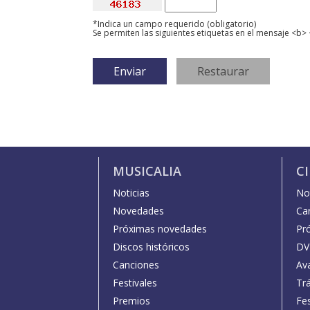
*Indica un campo requerido (obligatorio)
Se permiten las siguientes etiquetas en el mensaje <b> 
MUSICALIA
C
Noticias
Not
Novedades
Car
Próximas novedades
Pr
Discos históricos
DV
Canciones
Av
Festivales
Trá
Premios
Fe