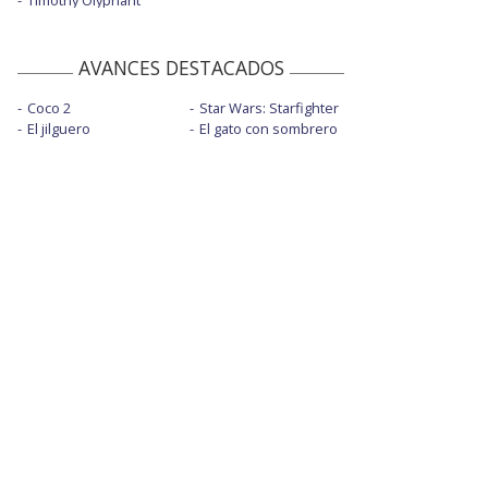
Timothy Olyphant
AVANCES DESTACADOS
Coco 2
Star Wars: Starfighter
El jilguero
El gato con sombrero