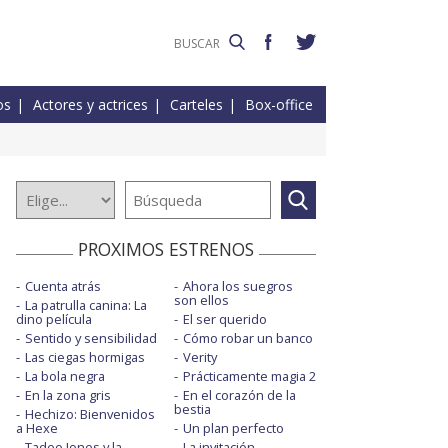
os
Actores y actrices
Carteles
Box-office
PROXIMOS ESTRENOS
Cuenta atrás
Ahora los suegros
son ellos
La patrulla canina: La
dino película
El ser querido
Sentido y sensibilidad
Cómo robar un banco
Las ciegas hormigas
Verity
La bola negra
Prácticamente magia 2
En la zona gris
En el corazón de la
bestia
Hechizo: Bienvenidos
a Hexe
Un plan perfecto
Tadeo Jones y la
La invitación