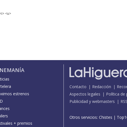
<i> <u>
INEMANÍA
icias
telera
Contacto
Redacción
Reco
óximos estrenos
Aspectos legales
Política de
D
Publicidad y webmasters
RS
ances
ilers
Otros servicios:
Chistes
|
Top1
stivales + premios