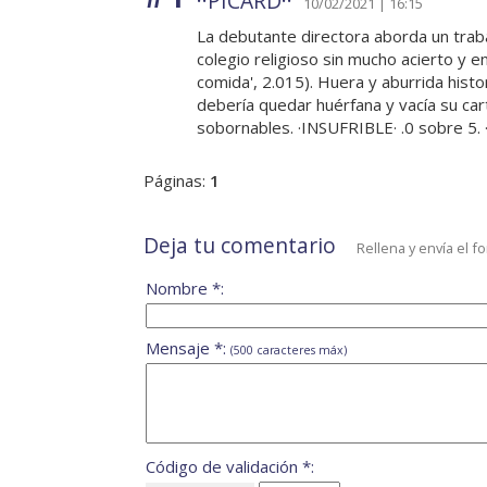
··PICARD··
10/02/2021 | 16:15
La debutante directora aborda un trab
colegio religioso sin mucho acierto y 
comida', 2.015). Huera y aburrida hist
debería quedar huérfana y vacía su car
sobornables. ·INSUFRIBLE· .0 sobre 5. 
Páginas:
1
Deja tu comentario
Rellena y envía el f
Nombre *:
Mensaje *:
(500 caracteres máx)
Código de validación *: