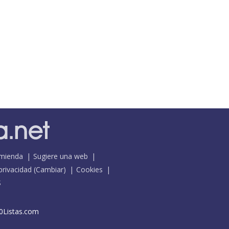
mienda
Sugiere una web
 privacidad
(
Cambiar
)
Cookies
S
0Listas.com