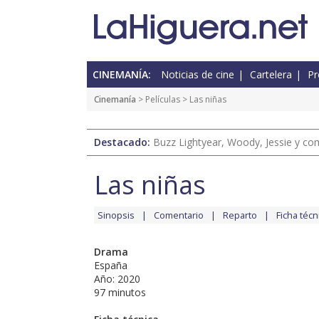
CINEMANÍA:
Noticias de cine
Cartelera
Pr
Cinemanía
> Películas > Las niñas
Destacado:
Buzz Lightyear, Woody, Jessie y com
Las niñas
Sinopsis
Comentario
Reparto
Ficha técn
Drama
España
Año: 2020
97 minutos