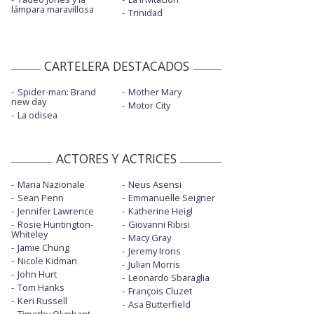
lámpara maravillosa
Trinidad
CARTELERA DESTACADOS
Spider-man: Brand
Mother Mary
new day
Motor City
La odisea
ACTORES Y ACTRICES
Maria Nazionale
Neus Asensi
Sean Penn
Emmanuelle Seigner
Jennifer Lawrence
Katherine Heigl
Rosie Huntington-
Giovanni Ribisi
Whiteley
Macy Gray
Jamie Chung
Jeremy Irons
Nicole Kidman
Julian Morris
John Hurt
Leonardo Sbaraglia
Tom Hanks
François Cluzet
Keri Russell
Asa Butterfield