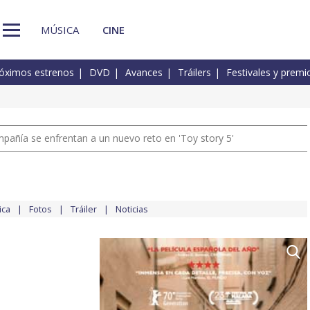
MÚSICA
CINE
óximos estrenos
DVD
Avances
Tráilers
Festivales y premi
pañía se enfrentan a un nuevo reto en 'Toy story 5'
ica
Fotos
Tráiler
Noticias