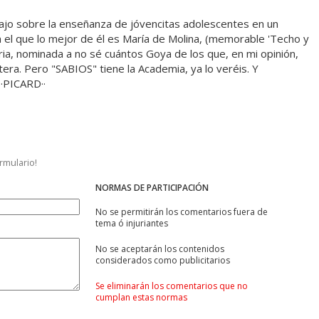
ajo sobre la enseñanza de jóvencitas adolescentes en un
en el que lo mejor de él es María de Molina, (memorable 'Techo y
oria, nominada a no sé cuántos Goya de los que, en mi opinión,
tera. Pero "SABIOS" tiene la Academia, ya lo veréis. Y
··PICARD··
ormulario!
NORMAS DE PARTICIPACIÓN
No se permitirán los comentarios fuera de
tema ó injuriantes
No se aceptarán los contenidos
considerados como publicitarios
Se eliminarán los comentarios que no
cumplan estas normas