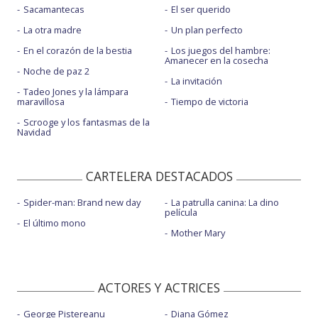
Sacamantecas
El ser querido
La otra madre
Un plan perfecto
En el corazón de la bestia
Los juegos del hambre:
Amanecer en la cosecha
Noche de paz 2
La invitación
Tadeo Jones y la lámpara
maravillosa
Tiempo de victoria
Scrooge y los fantasmas de la
Navidad
CARTELERA DESTACADOS
Spider-man: Brand new day
La patrulla canina: La dino
película
El último mono
Mother Mary
ACTORES Y ACTRICES
George Pistereanu
Diana Gómez