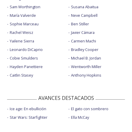
Sam Worthington
Susana Abaitua
María Valverde
Neve Campbell
Sophie Marceau
Ben Stiller
Rachel Weisz
Javier Cámara
Yailene Sierra
Carmen Machi
Leonardo DiCaprio
Bradley Cooper
Cobie Smulders
Michael B. Jordan
Hayden Panettiere
Wentworth Miller
Caitlin Stasey
Anthony Hopkins
AVANCES DESTACADOS
Ice age: En ebullición
El gato con sombrero
Star Wars: Starfighter
Ella McCay