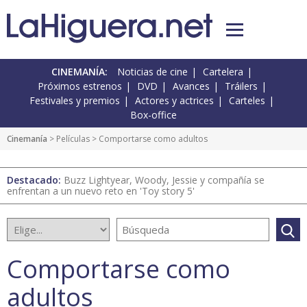
CINEMANÍA:
Noticias de cine
Cartelera
Próximos estrenos
DVD
Avances
Tráilers
Festivales y premios
Actores y actrices
Carteles
Box-office
Cinemanía
> Películas > Comportarse como adultos
Destacado:
Buzz Lightyear, Woody, Jessie y compañía se
enfrentan a un nuevo reto en 'Toy story 5'
Comportarse como
adultos