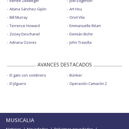
Renée Zellweger
Joel Edgerton
Aitana Sánchez-Gijón
Art Hsu
Bill Murray
Oriol Vila
Terrence Howard
Emmanuelle Béart
Zooey Deschanel
Demián Bichir
Adriana Ozores
John Travolta
AVANCES DESTACADOS
El gato con sombrero
Búnker
El jilguero
Operación Camarón 2
MUSICALIA