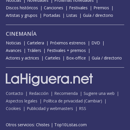
Noticias
Novedades
Próximas novedades
Discos históricos
Canciones
Festivales
Premios
Artistas y grupos
Portadas
Listas
Guía / directorio
CINEMANÍA
Noticias
Cartelera
Próximos estrenos
DVD
Avances
Tráilers
Festivales + premios
Actores y actrices
Carteles
Box-office
Guía / directorio
Contacto
Redacción
Recomienda
Sugiere una web
Aspectos legales
Política de privacidad
(
Cambiar
)
Cookies
Publicidad y webmasters
RSS
Otros servicios:
Chistes
|
Top10Listas.com