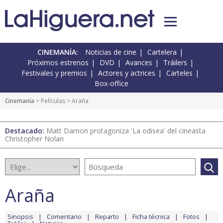
CINEMANÍA:
Noticias de cine
Cartelera
Próximos estrenos
DVD
Avances
Tráilers
Festivales y premios
Actores y actrices
Carteles
Box-office
Cinemanía
> Películas > Araña
Destacado:
Matt Damon protagoniza 'La odisea' del cineasta
Christopher Nolan
Araña
Sinopsis
Comentario
Reparto
Ficha técnica
Fotos