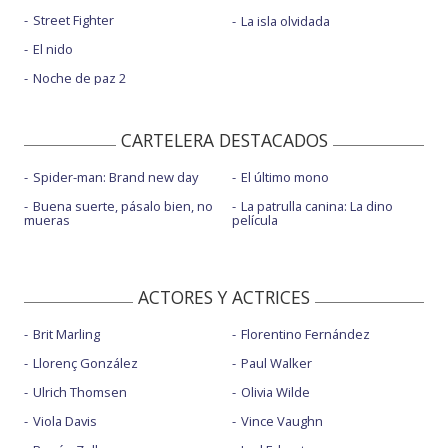
Street Fighter
La isla olvidada
El nido
Noche de paz 2
CARTELERA DESTACADOS
Spider-man: Brand new day
El último mono
Buena suerte, pásalo bien, no
La patrulla canina: La dino
mueras
película
ACTORES Y ACTRICES
Brit Marling
Florentino Fernández
Llorenç González
Paul Walker
Ulrich Thomsen
Olivia Wilde
Viola Davis
Vince Vaughn