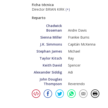
Ficha técnica
Director BRIAN KIRK
(
+
)
Reparto
Chadwick
Boseman
Andre Davis
Sienna Miller
Frankie Burns
J.K. Simmons
Capitán McKenna
Stephan James
Michael
Taylor Kitsch
Ray
Keith David
Spencer
Alexander Siddig
Adi
John Douglas
Thompson
Reverendo