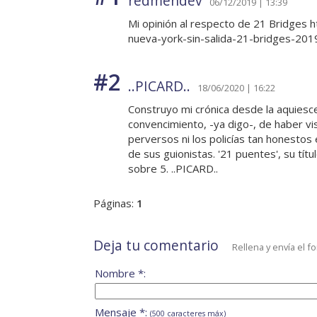
redmendev
06/12/2019 | 13:39
Mi opinión al respecto de 21 Bridges 
nueva-york-sin-salida-21-bridges-201
#2
..PICARD..
18/06/2020 | 16:22
Construyo mi crónica desde la aquiescen
convencimiento, -ya digo-, de haber vi
perversos ni los policías tan honestos e
de sus guionistas. '21 puentes', su tít
sobre 5. ..PICARD..
Páginas:
1
Deja tu comentario
Rellena y envía el f
Nombre *:
Mensaje *:
(500 caracteres máx)