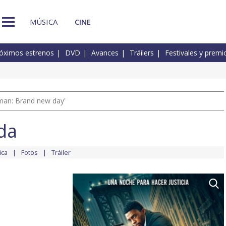
MÚSICA
CINE
óximos estrenos
DVD
Avances
Tráilers
Festivales y premi
man: Brand new day'
da
ica
Fotos
Tráiler