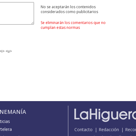
No se aceptarán los contenidos
considerados como publicitarios
Se eliminarán los comentarios que no
cumplan estas normas
<i> <u>
INEMANÍA
icias
telera
Contacto
Redacción
Reco