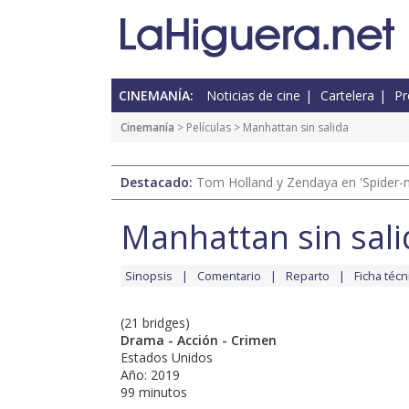
CINEMANÍA:
Noticias de cine
Cartelera
Pr
Cinemanía
> Películas > Manhattan sin salida
Destacado:
Tom Holland y Zendaya en 'Spider-
Manhattan sin sali
Sinopsis
Comentario
Reparto
Ficha técn
(21 bridges)
Drama - Acción - Crimen
Estados Unidos
Año: 2019
99 minutos