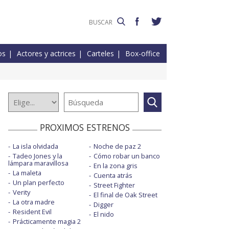
os
Actores y actrices
Carteles
Box-office
PROXIMOS ESTRENOS
La isla olvidada
Noche de paz 2
Tadeo Jones y la
Cómo robar un banco
lámpara maravillosa
En la zona gris
La maleta
Cuenta atrás
Un plan perfecto
Street Fighter
Verity
El final de Oak Street
La otra madre
Digger
Resident Evil
El nido
Prácticamente magia 2