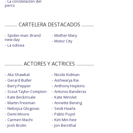
La constelación del
perro
CARTELERA DESTACADOS
Spider-man: Brand
Mother Mary
new day
Motor City
La odisea
ACTORES Y ACTRICES
Alia Shawkat
Nicole Kidman
Gerard Butler
Aishwarya Rai
Barry Pepper
Anthony Hopkins
Scout Taylor-Compton
Antonio Banderas
Kate Beckinsale
Kate Winslet
Martin Freeman
Annette Bening
Nebojsa Glogovac
Seidi Haarla
Demi Moore
Pablo Puyol
Carmen Machi
Kim Min-hee
Josh Brolin
Jon Bernthal