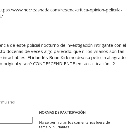
https://www.nocreasnada.com/resena-critica-opinion-pelicula-
9/
cia de este policial nocturno de investigación intrigante con el
sto docenas de veces algo parecido: que ni los villanos son tan
 intachables. El irlandés Brian Kirk moldea su película al agrado
ulo original y seré CONDESCENDIENTE en su calificación. .2
ormulario!
NORMAS DE PARTICIPACIÓN
No se permitirán los comentarios fuera de
tema ó injuriantes