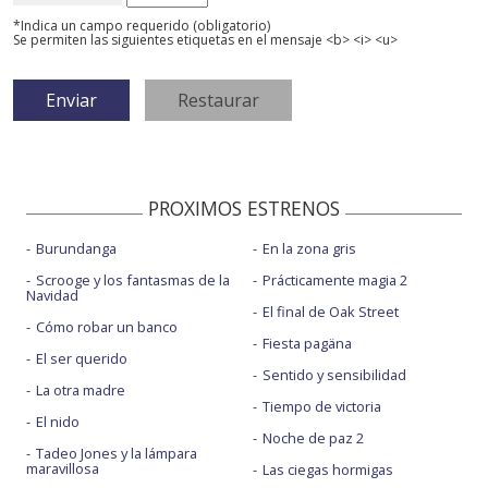
*Indica un campo requerido (obligatorio)
Se permiten las siguientes etiquetas en el mensaje <b> <i> <u>
PROXIMOS ESTRENOS
Burundanga
En la zona gris
Scrooge y los fantasmas de la
Prácticamente magia 2
Navidad
El final de Oak Street
Cómo robar un banco
Fiesta pagäna
El ser querido
Sentido y sensibilidad
La otra madre
Tiempo de victoria
El nido
Noche de paz 2
Tadeo Jones y la lámpara
maravillosa
Las ciegas hormigas