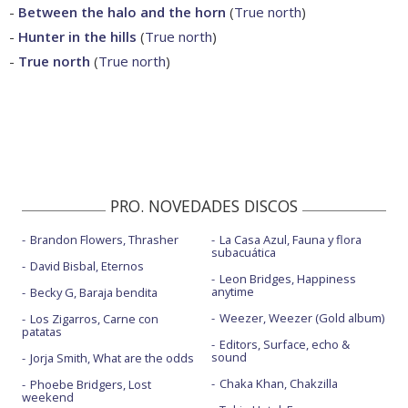
-
Between the halo and the horn
(
True north
)
-
Hunter in the hills
(
True north
)
-
True north
(
True north
)
PRO. NOVEDADES DISCOS
Brandon Flowers, Thrasher
La Casa Azul, Fauna y flora
subacuática
David Bisbal, Eternos
Leon Bridges, Happiness
anytime
Becky G, Baraja bendita
Weezer, Weezer (Gold album)
Los Zigarros, Carne con
patatas
Editors, Surface, echo &
sound
Jorja Smith, What are the odds
Chaka Khan, Chakzilla
Phoebe Bridgers, Lost
weekend