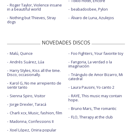
Tokio Hotel, Encore
Roger Taylor, Violence insane
in a beautiful world
beabadoobee, Pylon
Nothing but Thieves, Stray
Álvaro de Luna, Azulejos
dogs
NOVEDADES DISCOS
Malú, Quince
Foo Fighters, Your favorite toy
Andrés Suárez, Lúa
Fangoria, La verdad o la
imaginación
Harry Styles, Kiss all the time.
Disco, occasionally.
Triángulo de Amor Bizarro, Mi
catedral
Karol G, No me arrepiento de
sentir tanto
Laura Pausini, Yo canto 2
Sienna Spiro, Visitor
RAYE, This music may contain
hope.
Jorge Drexler, Taracá
Bruno Mars, The romantic
Charli xcx, Music, fashion, film
FLO, Therapy at the club
Madonna, Confessions II
Xoel López, Oniria popular