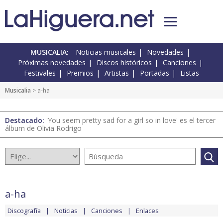
MUSICALIA:
Noticias musicales
Novedades
Próximas novedades
Discos históricos
Canciones
Festivales
Premios
Artistas
Portadas
Listas
Musicalia
> a-ha
Destacado:
'You seem pretty sad for a girl so in love' es el tercer
álbum de Olivia Rodrigo
a-ha
Discografía
Noticias
Canciones
Enlaces