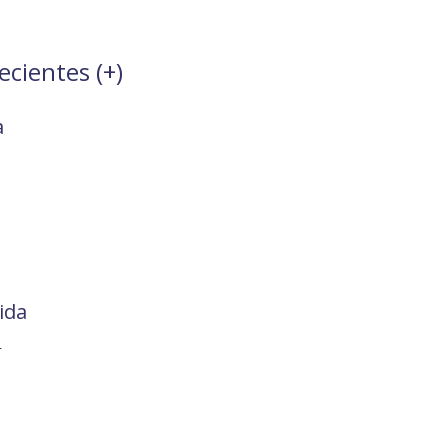
ecientes (
+
)
a
ida
r