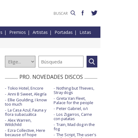
es
Premios
Artistas
Portadas
Listas
PRO. NOVEDADES DISCOS
Tokio Hotel, Encore
Nothing but Thieves,
Stray dogs
Anni B Sweet, Alegría
Greta Van Fleet,
Ellie Goulding, I know
Palace for the people
too much
Peter Gabriel, o/i
La Casa Azul, Fauna y
flora subacuática
Los Zigarros, Carne
con patatas
Alex Warren,
Wildchild
Train, Mad dog in the
fog
Ezra Collective, Here
because of hope
The Script, The user's