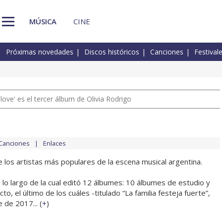
MÚSICA
CINE
Próximas novedades
Discos históricos
Canciones
Festival
 love' es el tercer álbum de Olivia Rodrigo
Canciones
Enlaces
 los artistas más populares de la escena musical argentina.
 lo largo de la cual editó 12 álbumes: 10 álbumes de estudio y
to, el último de los cuáles -titulado “La familia festeja fuerte”,
 de 2017... (
+
)