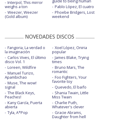
guide to being human
Interpol, This mirror
weighs a ton
Pablo López, El cuatro
Weezer, Weezer
Phoebe Bridgers, Lost
(Gold album)
weekend
NOVEDADES DISCOS
Fangoria, La verdad o
Xoel López, Oniria
la imaginación
popular
Carlos Vives, El último
James Blake, Trying
disco Vol. 1
times
Loreen, Wildfire
Bruno Mars, The
romantic
Manuel Turizo,
Apambichao
Foo Fighters, Your
favorite toy
Muse, The wow!
signal
Quevedo, El baifo
The Black Keys,
Shania Twain, Little
Peaches!
Miss Twain
Kany García, Puerta
Charlie Puth,
abierta
Whatever's clever
Tyla, A*Pop
Gracie Abrams,
Daughter from hell