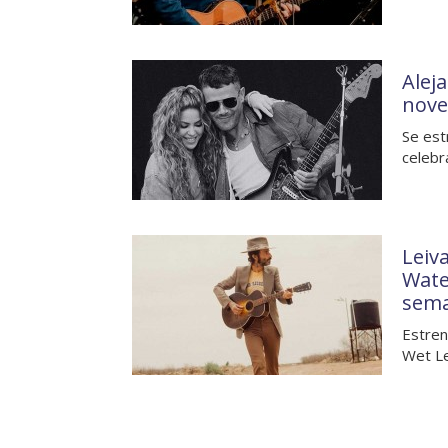
Alej
nove
Se est
celebr
Leiva
Wate
sem
Estren
Wet Le