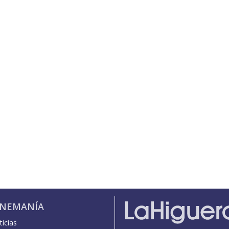
INEMANÍA
icias