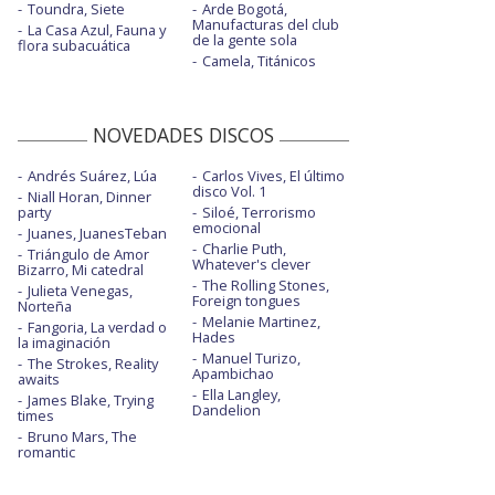
Toundra, Siete
Arde Bogotá,
Manufacturas del club
La Casa Azul, Fauna y
de la gente sola
flora subacuática
Camela, Titánicos
NOVEDADES DISCOS
Andrés Suárez, Lúa
Carlos Vives, El último
disco Vol. 1
Niall Horan, Dinner
party
Siloé, Terrorismo
emocional
Juanes, JuanesTeban
Charlie Puth,
Triángulo de Amor
Whatever's clever
Bizarro, Mi catedral
The Rolling Stones,
Julieta Venegas,
Foreign tongues
Norteña
Melanie Martinez,
Fangoria, La verdad o
Hades
la imaginación
Manuel Turizo,
The Strokes, Reality
Apambichao
awaits
Ella Langley,
James Blake, Trying
Dandelion
times
Bruno Mars, The
romantic