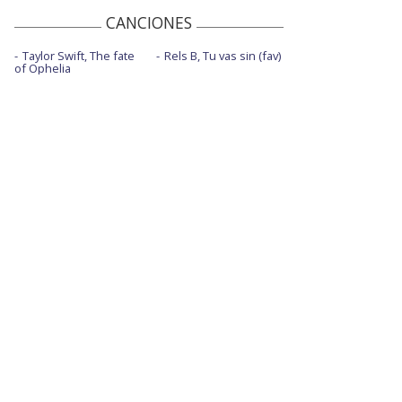
CANCIONES
Taylor Swift, The fate
Rels B, Tu vas sin (fav)
of Ophelia