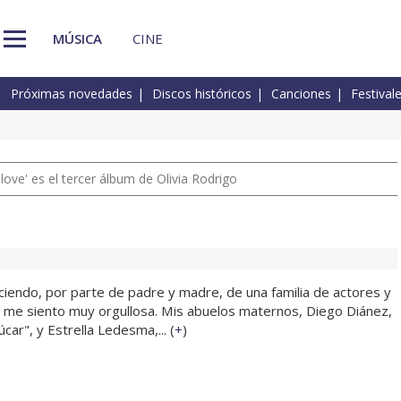
MÚSICA
CINE
Próximas novedades
Discos históricos
Canciones
Festival
 love' es el tercer álbum de Olivia Rodrigo
sciendo, por parte de padre y madre, de una familia de actores y
ue me siento muy orgullosa. Mis abuelos maternos, Diego Diánez,
ar", y Estrella Ledesma,... (
+
)