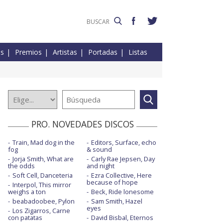
es
Premios
Artistas
Portadas
Listas
PRO. NOVEDADES DISCOS
Train, Mad dog in the
Editors, Surface, echo
fog
& sound
Jorja Smith, What are
Carly Rae Jepsen, Day
the odds
and night
Soft Cell, Danceteria
Ezra Collective, Here
because of hope
Interpol, This mirror
weighs a ton
Beck, Ride lonesome
beabadoobee, Pylon
Sam Smith, Hazel
eyes
Los Zigarros, Carne
con patatas
David Bisbal, Eternos