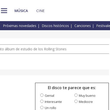
MÚSICA
CINE
Próximas novedades
Discos históricos
Canciones
Festival
nto álbum de estudio de los Rolling Stones
El disco te parece que es:
Genial
Muy bueno
Interesante
Mediocre
Un rollo