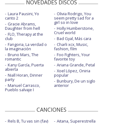
NOVEDADES DISCOS
Laura Pausini, Yo
Olivia Rodrigo, You
canto 2
seem pretty sad for a
girl so in love
Gracie Abrams,
Daughter from hell
Holly Humberstone,
Cruel world
FLO, Therapy at the
club
Bad Gyal, Más cara
Fangoria, La verdad o
Charli xcx, Music,
la imaginación
fashion, film
Bruno Mars, The
Foo Fighters, Your
romantic
favorite toy
Kany García, Puerta
Ariana Grande, Petal
abierta
Xoel López, Oniria
Niall Horan, Dinner
popular
party
Bunbury, De un siglo
Manuel Carrasco,
anterior
Pueblo salvaje I
CANCIONES
Rels B, Tu vas sin (fav)
Aitana, Superestrella