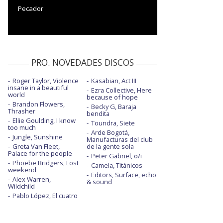
Pecador
PRO. NOVEDADES DISCOS
Roger Taylor, Violence
Kasabian, Act III
insane in a beautiful
Ezra Collective, Here
world
because of hope
Brandon Flowers,
Becky G, Baraja
Thrasher
bendita
Ellie Goulding, I know
Toundra, Siete
too much
Arde Bogotá,
Jungle, Sunshine
Manufacturas del club
Greta Van Fleet,
de la gente sola
Palace for the people
Peter Gabriel, o/i
Phoebe Bridgers, Lost
Camela, Titánicos
weekend
Editors, Surface, echo
Alex Warren,
& sound
Wildchild
Pablo López, El cuatro