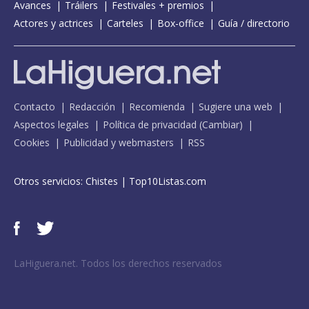
Avances
Tráilers
Festivales + premios
Actores y actrices
Carteles
Box-office
Guía / directorio
Contacto
Redacción
Recomienda
Sugiere una web
Aspectos legales
Política de privacidad
(
Cambiar
)
Cookies
Publicidad y webmasters
RSS
Otros servicios:
Chistes
|
Top10Listas.com
LaHiguera.net. Todos los derechos reservados