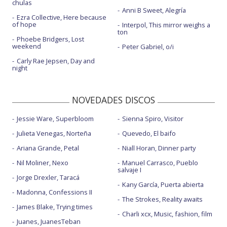
chulas
Anni B Sweet, Alegría
Ezra Collective, Here because
of hope
Interpol, This mirror weighs a
ton
Phoebe Bridgers, Lost
weekend
Peter Gabriel, o/i
Carly Rae Jepsen, Day and
night
NOVEDADES DISCOS
Jessie Ware, Superbloom
Sienna Spiro, Visitor
Julieta Venegas, Norteña
Quevedo, El baifo
Ariana Grande, Petal
Niall Horan, Dinner party
Nil Moliner, Nexo
Manuel Carrasco, Pueblo
salvaje I
Jorge Drexler, Taracá
Kany García, Puerta abierta
Madonna, Confessions II
The Strokes, Reality awaits
James Blake, Trying times
Charli xcx, Music, fashion, film
Juanes, JuanesTeban