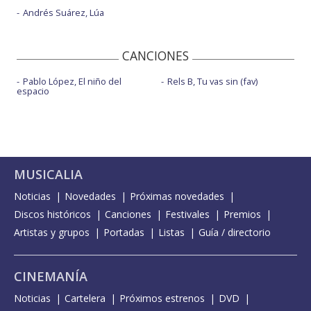
Andrés Suárez, Lúa
CANCIONES
Pablo López, El niño del
Rels B, Tu vas sin (fav)
espacio
MUSICALIA
Noticias
Novedades
Próximas novedades
Discos históricos
Canciones
Festivales
Premios
Artistas y grupos
Portadas
Listas
Guía / directorio
CINEMANÍA
Noticias
Cartelera
Próximos estrenos
DVD