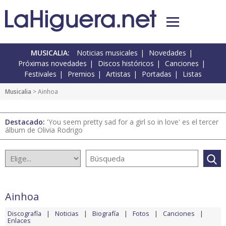
MUSICALIA:
Noticias musicales
Novedades
Próximas novedades
Discos históricos
Canciones
Festivales
Premios
Artistas
Portadas
Listas
Musicalia
> Ainhoa
Destacado:
'You seem pretty sad for a girl so in love' es el tercer
álbum de Olivia Rodrigo
Ainhoa
Discografía
Noticias
Biografía
Fotos
Canciones
Enlaces