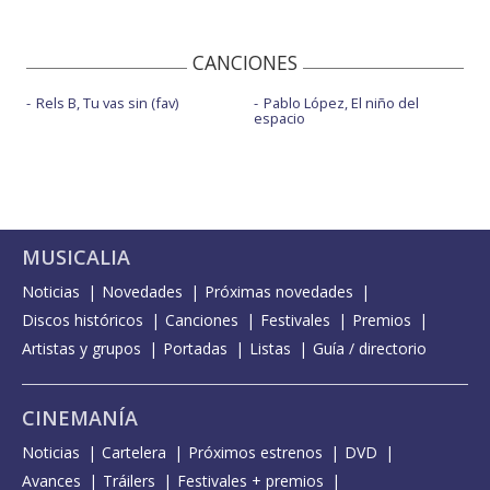
CANCIONES
Rels B, Tu vas sin (fav)
Pablo López, El niño del
espacio
MUSICALIA
Noticias
Novedades
Próximas novedades
Discos históricos
Canciones
Festivales
Premios
Artistas y grupos
Portadas
Listas
Guía / directorio
CINEMANÍA
Noticias
Cartelera
Próximos estrenos
DVD
Avances
Tráilers
Festivales + premios