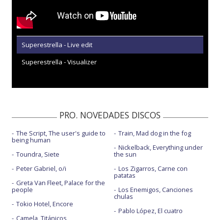
Superestrella - Live edit
Superestrella - Visualizer
PRO. NOVEDADES DISCOS
The Script, The user's guide to
Train, Mad dog in the fog
being human
Nickelback, Everything under
Toundra, Siete
the sun
Peter Gabriel, o/i
Los Zigarros, Carne con
patatas
Greta Van Fleet, Palace for the
people
Los Enemigos, Canciones
chulas
Tokio Hotel, Encore
Pablo López, El cuatro
Camela, Titánicos