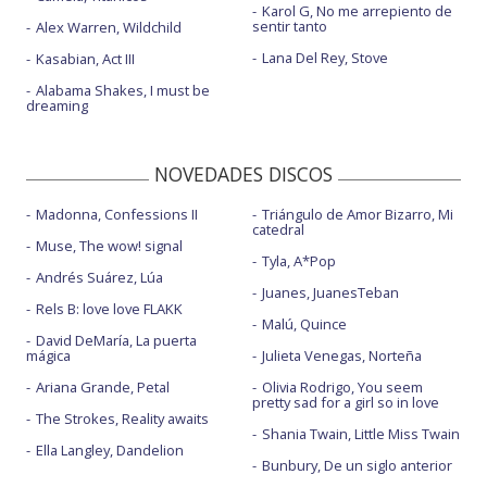
Karol G, No me arrepiento de
sentir tanto
Alex Warren, Wildchild
Lana Del Rey, Stove
Kasabian, Act III
Alabama Shakes, I must be
dreaming
NOVEDADES DISCOS
Madonna, Confessions II
Triángulo de Amor Bizarro, Mi
catedral
Muse, The wow! signal
Tyla, A*Pop
Andrés Suárez, Lúa
Juanes, JuanesTeban
Rels B: love love FLAKK
Malú, Quince
David DeMaría, La puerta
mágica
Julieta Venegas, Norteña
Ariana Grande, Petal
Olivia Rodrigo, You seem
pretty sad for a girl so in love
The Strokes, Reality awaits
Shania Twain, Little Miss Twain
Ella Langley, Dandelion
Bunbury, De un siglo anterior