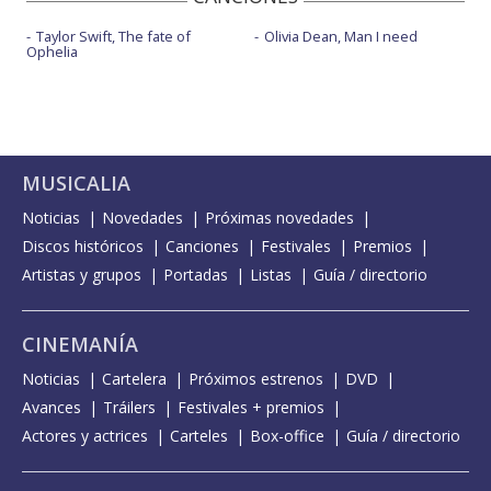
Taylor Swift, The fate of
Olivia Dean, Man I need
Ophelia
MUSICALIA
Noticias
Novedades
Próximas novedades
Discos históricos
Canciones
Festivales
Premios
Artistas y grupos
Portadas
Listas
Guía / directorio
CINEMANÍA
Noticias
Cartelera
Próximos estrenos
DVD
Avances
Tráilers
Festivales + premios
Actores y actrices
Carteles
Box-office
Guía / directorio