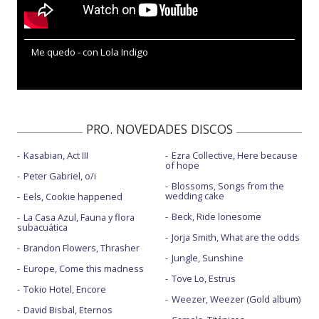
Me quedo - con Lola Indigo
PRO. NOVEDADES DISCOS
Kasabian, Act III
Ezra Collective, Here because
of hope
Peter Gabriel, o/i
Blossoms, Songs from the
wedding cake
Eels, Cookie happened
Beck, Ride lonesome
La Casa Azul, Fauna y flora
subacuática
Jorja Smith, What are the odds
Brandon Flowers, Thrasher
Jungle, Sunshine
Europe, Come this madness
Tove Lo, Estrus
Tokio Hotel, Encore
Weezer, Weezer (Gold album)
David Bisbal, Eternos