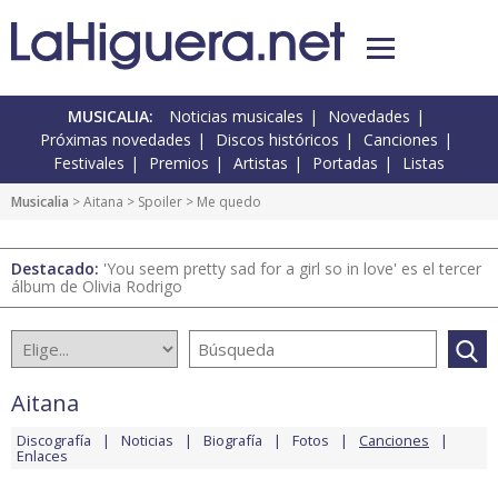
MUSICALIA:
Noticias musicales
Novedades
Próximas novedades
Discos históricos
Canciones
Festivales
Premios
Artistas
Portadas
Listas
Musicalia
>
Aitana
>
Spoiler
> Me quedo
Destacado:
'You seem pretty sad for a girl so in love' es el tercer
álbum de Olivia Rodrigo
Aitana
Discografía
Noticias
Biografía
Fotos
Canciones
Enlaces