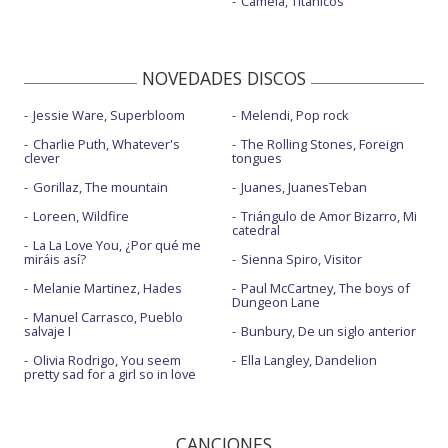
Camela, Titánicos
NOVEDADES DISCOS
Jessie Ware, Superbloom
Melendi, Pop rock
Charlie Puth, Whatever's
The Rolling Stones, Foreign
clever
tongues
Gorillaz, The mountain
Juanes, JuanesTeban
Loreen, Wildfire
Triángulo de Amor Bizarro, Mi
catedral
La La Love You, ¿Por qué me
miráis así?
Sienna Spiro, Visitor
Melanie Martinez, Hades
Paul McCartney, The boys of
Dungeon Lane
Manuel Carrasco, Pueblo
salvaje I
Bunbury, De un siglo anterior
Olivia Rodrigo, You seem
Ella Langley, Dandelion
pretty sad for a girl so in love
CANCIONES