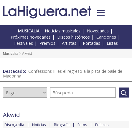
MUSICALIA:
Noticias musicales
Novedades
Próximas novedades
Discos históricos
Canciones
Festivales
Premios
Artistas
Portadas
Listas
Musicalia
> Akwid
Destacado:
'Confessions II' es el regreso a la pista de baile de
Madonna
Akwid
Discografía
Noticias
Biografía
Fotos
Enlaces