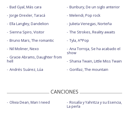
Bad Gyal, Más cara
Bunbury, De un siglo anterior
Jorge Drexler, Taracá
Melendi, Pop rock
Ella Langley, Dandelion
Julieta Venegas, Norteña
Sienna Spiro, Visitor
The Strokes, Reality awaits
Bruno Mars, The romantic
Tyla, A*Pop
Nil Moliner, Nexo
Ana Torroja, Se ha acabado el
show
Gracie Abrams, Daughter from
hell
Shania Twain, Little Miss Twain
Andrés Suárez, Lúa
Gorillaz, The mountain
CANCIONES
Olivia Dean, Man I need
Rosalía y Yahritza y su Esencia,
La perla