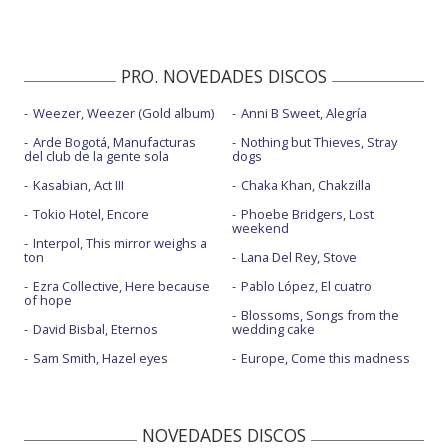
PRO. NOVEDADES DISCOS
Weezer, Weezer (Gold album)
Anni B Sweet, Alegría
Arde Bogotá, Manufacturas
Nothing but Thieves, Stray
del club de la gente sola
dogs
Kasabian, Act III
Chaka Khan, Chakzilla
Tokio Hotel, Encore
Phoebe Bridgers, Lost
weekend
Interpol, This mirror weighs a
ton
Lana Del Rey, Stove
Ezra Collective, Here because
Pablo López, El cuatro
of hope
Blossoms, Songs from the
David Bisbal, Eternos
wedding cake
Sam Smith, Hazel eyes
Europe, Come this madness
NOVEDADES DISCOS