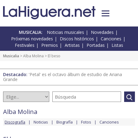
MUSICALIA:
Noticias musicales
Novedades
Próximas novedades
Discos históricos
Canciones
Festivales
Premios
Artistas
Portadas
Listas
Musicalia
>
Alba Molina
> El beso
Destacado:
'Petal' es el octavo álbum de estudio de Ariana
Grande
Alba Molina
Discografía
Noticias
Biografía
Fotos
Canciones