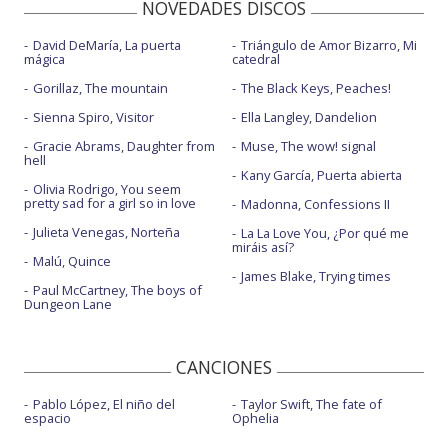
NOVEDADES DISCOS
David DeMaría, La puerta
Triángulo de Amor Bizarro, Mi
mágica
catedral
Gorillaz, The mountain
The Black Keys, Peaches!
Sienna Spiro, Visitor
Ella Langley, Dandelion
Gracie Abrams, Daughter from
Muse, The wow! signal
hell
Kany García, Puerta abierta
Olivia Rodrigo, You seem
pretty sad for a girl so in love
Madonna, Confessions II
Julieta Venegas, Norteña
La La Love You, ¿Por qué me
miráis así?
Malú, Quince
James Blake, Trying times
Paul McCartney, The boys of
Dungeon Lane
CANCIONES
Pablo López, El niño del
Taylor Swift, The fate of
espacio
Ophelia