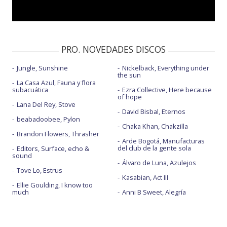
PRO. NOVEDADES DISCOS
Jungle, Sunshine
Nickelback, Everything under
the sun
La Casa Azul, Fauna y flora
subacuática
Ezra Collective, Here because
of hope
Lana Del Rey, Stove
David Bisbal, Eternos
beabadoobee, Pylon
Chaka Khan, Chakzilla
Brandon Flowers, Thrasher
Arde Bogotá, Manufacturas
del club de la gente sola
Editors, Surface, echo &
sound
Álvaro de Luna, Azulejos
Tove Lo, Estrus
Kasabian, Act III
Ellie Goulding, I know too
much
Anni B Sweet, Alegría