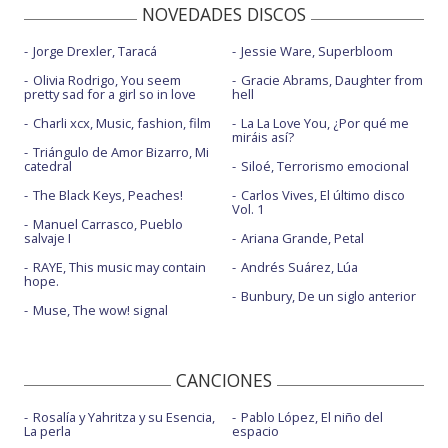
NOVEDADES DISCOS
Jorge Drexler, Taracá
Jessie Ware, Superbloom
Olivia Rodrigo, You seem
Gracie Abrams, Daughter from
pretty sad for a girl so in love
hell
Charli xcx, Music, fashion, film
La La Love You, ¿Por qué me
miráis así?
Triángulo de Amor Bizarro, Mi
catedral
Siloé, Terrorismo emocional
The Black Keys, Peaches!
Carlos Vives, El último disco
Vol. 1
Manuel Carrasco, Pueblo
salvaje I
Ariana Grande, Petal
RAYE, This music may contain
Andrés Suárez, Lúa
hope.
Bunbury, De un siglo anterior
Muse, The wow! signal
CANCIONES
Rosalía y Yahritza y su Esencia,
Pablo López, El niño del
La perla
espacio