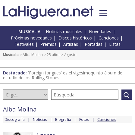
MUSICALIA:
Noticias musicales
Novedades
Próximas novedades
Discos históricos
Canciones
Festivales
Premios
Artistas
Portadas
Listas
Musicalia
>
Alba Molina
>
25 años
> Agosto
Destacado:
'Foreign tongues' es el vigesimoquinto álbum de
estudio de los Rolling Stones
Alba Molina
Discografía
Noticias
Biografía
Fotos
Canciones