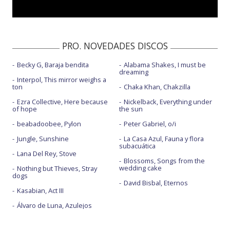
PRO. NOVEDADES DISCOS
Becky G, Baraja bendita
Alabama Shakes, I must be
dreaming
Interpol, This mirror weighs a
ton
Chaka Khan, Chakzilla
Ezra Collective, Here because
Nickelback, Everything under
of hope
the sun
beabadoobee, Pylon
Peter Gabriel, o/i
Jungle, Sunshine
La Casa Azul, Fauna y flora
subacuática
Lana Del Rey, Stove
Blossoms, Songs from the
wedding cake
Nothing but Thieves, Stray
dogs
David Bisbal, Eternos
Kasabian, Act III
Álvaro de Luna, Azulejos