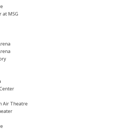
re
r at MSG
Arena
Arena
ory
a
 Center
n Air Theatre
heater
re