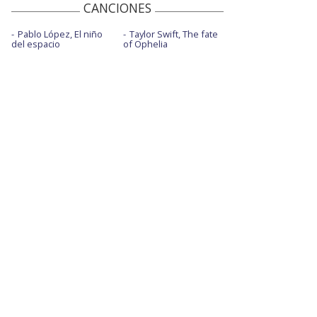
CANCIONES
Pablo López, El niño
Taylor Swift, The fate
del espacio
of Ophelia