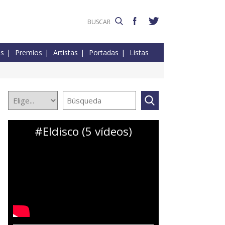
es
Premios
Artistas
Portadas
Listas
#Eldisco (5 vídeos)