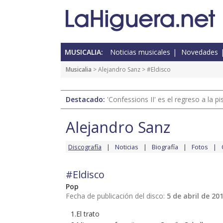
MUSICALIA:
Noticias musicales
Novedades
Musicalia
>
Alejandro Sanz
> #Eldisco
Destacado:
'Confessions II' es el regreso a la 
Alejandro Sanz
Discografía
Noticias
Biografía
Fotos
#Eldisco
Pop
Fecha de publicación del disco:
5 de abril de 20
1.El trato