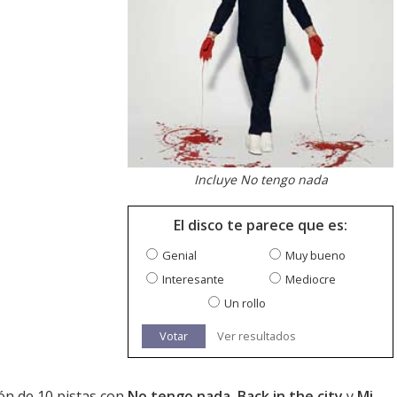
Incluye No tengo nada
El disco te parece que es:
Genial
Muy bueno
Interesante
Mediocre
Un rollo
Votar
Ver resultados
ón de 10 pistas con
No tengo nada
,
Back in the city
y
Mi