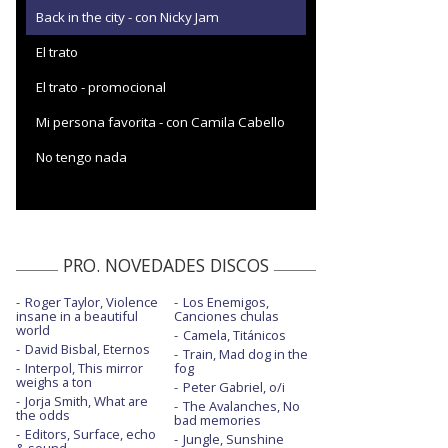
Back in the city - con Nicky Jam
El trato
El trato - promocional
Mi persona favorita - con Camila Cabello
No tengo nada
PRO. NOVEDADES DISCOS
Roger Taylor, Violence
Los Enemigos,
insane in a beautiful
Canciones chulas
world
Camela, Titánicos
David Bisbal, Eternos
Train, Mad dog in the
Interpol, This mirror
fog
weighs a ton
Peter Gabriel, o/i
Jorja Smith, What are
The Avalanches, No
the odds
bad memories
Editors, Surface, echo
Jungle, Sunshine
& sound