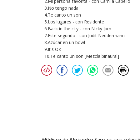
2.Mi persona favorita - con Camila Cabello
3.No tengo nada
4.Te canto un son
5.Los lugares - con Residente
6.Back in the city - con Nicky Jam
7.Este segundo - con Judit Neddermann
8.Azúcar en un bowl
9.It's OK
10.Te canto un son [Mezcla binaural]
#Eldisco
de
Alejandro Sanz
es una colecci