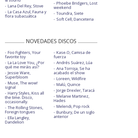
Phoebe Bridgers, Lost
Lana Del Rey, Stove
weekend
La Casa Azul, Fauna y
Toundra, Siete
flora subacuática
Soft Cell, Danceteria
NOVEDADES DISCOS
Foo Fighters, Your
Kase.O, Camisa de
favorite toy
fuerza
La La Love You, ¿Por
Andrés Suárez, Lúa
qué me miráis así?
Ana Torroja, Se ha
Jessie Ware,
acabado el show
Superbloom
Loreen, Wildfire
Muse, The wow!
Malú, Quince
signal
Jorge Drexler, Taracá
Harry Styles, Kiss all
Melanie Martinez,
the time. Disco,
Hades
occasionally.
Melendi, Pop rock
The Rolling Stones,
Foreign tongues
Bunbury, De un siglo
anterior
Ella Langley,
Dandelion