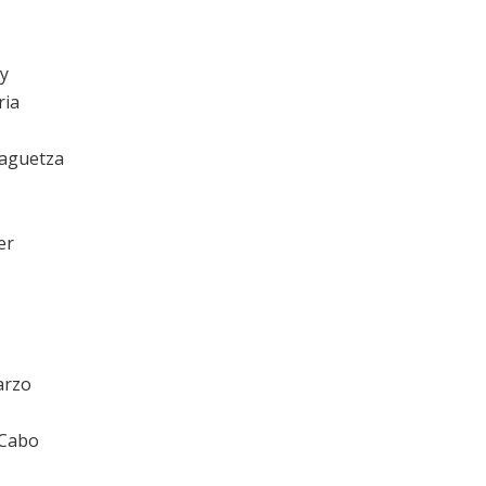
ey
ria
laguetza
er
arzo
 Cabo