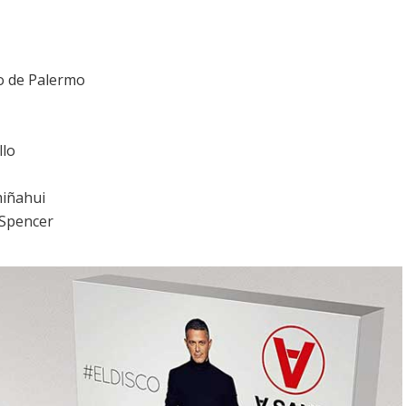
o de Palermo
llo
miñahui
 Spencer