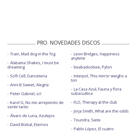
PRO. NOVEDADES DISCOS
Train, Mad dog in the fog
Leon Bridges, Happiness
anytime
Alabama Shakes, I must be
dreaming
beabadoobee, Pylon
Soft Cell, Danceteria
Interpol, This mirror weighs a
ton
Anni B Sweet, Alegría
La Casa Azul, Fauna y flora
subacuática
Peter Gabriel, o/i
FLO, Therapy at the club
Karol G, No me arrepiento de
sentir tanto
Jorja Smith, What are the odds
Álvaro de Luna, Azulejos
Toundra, Siete
David Bisbal, Eternos
Pablo López, El cuatro