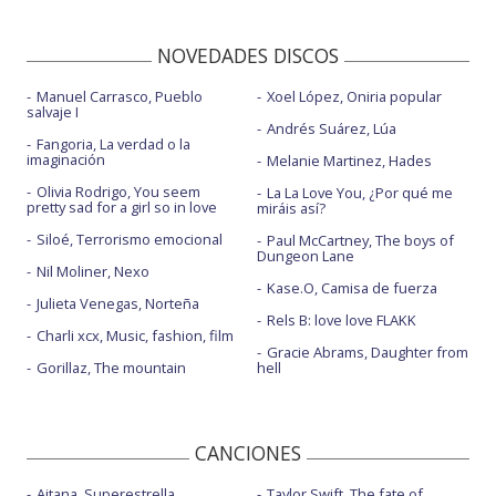
NOVEDADES DISCOS
Manuel Carrasco, Pueblo
Xoel López, Oniria popular
salvaje I
Andrés Suárez, Lúa
Fangoria, La verdad o la
imaginación
Melanie Martinez, Hades
Olivia Rodrigo, You seem
La La Love You, ¿Por qué me
pretty sad for a girl so in love
miráis así?
Siloé, Terrorismo emocional
Paul McCartney, The boys of
Dungeon Lane
Nil Moliner, Nexo
Kase.O, Camisa de fuerza
Julieta Venegas, Norteña
Rels B: love love FLAKK
Charli xcx, Music, fashion, film
Gracie Abrams, Daughter from
Gorillaz, The mountain
hell
CANCIONES
Aitana, Superestrella
Taylor Swift, The fate of