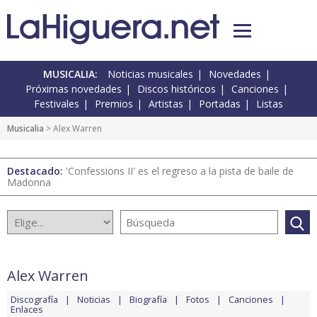
MUSICALIA:
Noticias musicales
Novedades
Próximas novedades
Discos históricos
Canciones
Festivales
Premios
Artistas
Portadas
Listas
Musicalia
> Alex Warren
Destacado:
'Confessions II' es el regreso a la pista de baile de
Madonna
Alex Warren
Discografía
Noticias
Biografía
Fotos
Canciones
Enlaces