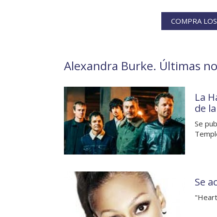
COMPRA LOS
Alexandra Burke. Últimas not
La H
de l
Se pub
Temple
Se a
"Heart