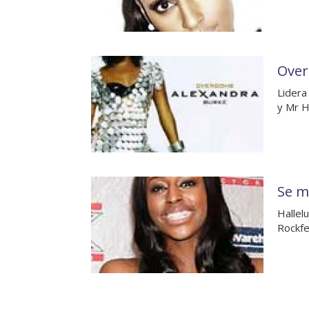
Over
Lidera
y Mr H
Se ma
Hallel
Rockfe