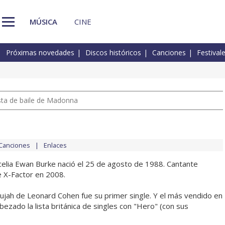
MÚSICA
CINE
Próximas novedades
Discos históricos
Canciones
Festival
pista de baile de Madonna
Canciones
Enlaces
elia Ewan Burke nació el 25 de agosto de 1988. Cantante
e X-Factor en 2008.
lujah de Leonard Cohen fue su primer single. Y el más vendido en
zado la lista británica de singles con "Hero" (con sus