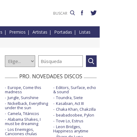
es
Premios
Artistas
Portadas
Listas
PRO. NOVEDADES DISCOS
Europe, Come this
Editors, Surface, echo
madness
& sound
Jungle, Sunshine
Toundra, Siete
Nickelback, Everything
Kasabian, Act III
under the sun
Chaka Khan, Chakzilla
Camela, Titánicos
beabadoobee, Pylon
Alabama Shakes, I
Tove Lo, Estrus
must be dreaming
Leon Bridges,
Los Enemigos,
Happiness anytime
Canciones chulas
Álvaro de Luna,