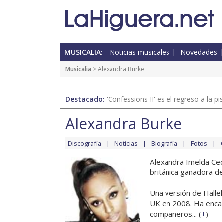
MUSICALIA:
Noticias musicales
Novedades
Musicalia
> Alexandra Burke
Destacado:
'Confessions II' es el regreso a la 
Alexandra Burke
Discografía
Noticias
Biografía
Fotos
Alexandra Imelda Cec
británica ganadora d
Una versión de Halle
UK en 2008. Ha encabe
compañeros... (
+
)