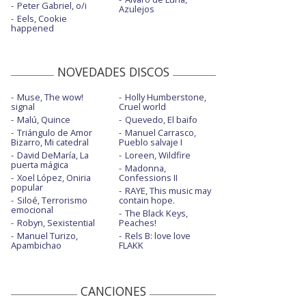
Peter Gabriel, o/i
Azulejos
Eels, Cookie
happened
NOVEDADES DISCOS
Muse, The wow!
Holly Humberstone,
signal
Cruel world
Malú, Quince
Quevedo, El baifo
Triángulo de Amor
Manuel Carrasco,
Bizarro, Mi catedral
Pueblo salvaje I
David DeMaría, La
Loreen, Wildfire
puerta mágica
Madonna,
Xoel López, Oniria
Confessions II
popular
RAYE, This music may
Siloé, Terrorismo
contain hope.
emocional
The Black Keys,
Robyn, Sexistential
Peaches!
Manuel Turizo,
Rels B: love love
Apambichao
FLAKK
CANCIONES