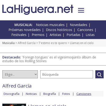
MUSICALIA:
Noticias musicales
Novedades
Próximas novedades
Discos históricos
Canciones
Festivales
Premios
Artistas
Portadas
Listas
Musicalia
>
Alfred García
>
T'estimo es te quiero
> Llamas en el cielo
Destacado:
'Foreign tongues' es el vigesimoquinto álbum de
estudio de los Rolling Stones
Alfred García
Discografía
Noticias
Biografía
Fotos
Canciones