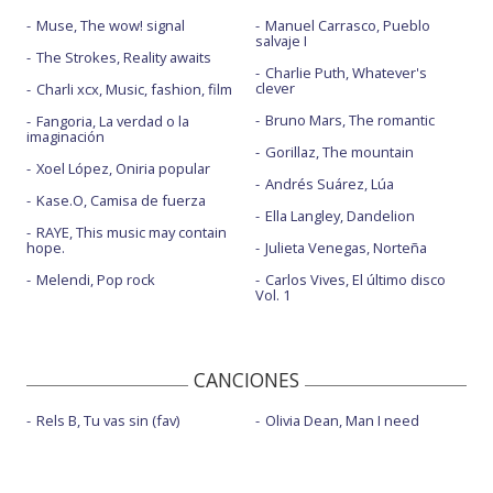
Muse, The wow! signal
Manuel Carrasco, Pueblo
salvaje I
The Strokes, Reality awaits
Charlie Puth, Whatever's
clever
Charli xcx, Music, fashion, film
Bruno Mars, The romantic
Fangoria, La verdad o la
imaginación
Gorillaz, The mountain
Xoel López, Oniria popular
Andrés Suárez, Lúa
Kase.O, Camisa de fuerza
Ella Langley, Dandelion
RAYE, This music may contain
hope.
Julieta Venegas, Norteña
Melendi, Pop rock
Carlos Vives, El último disco
Vol. 1
CANCIONES
Rels B, Tu vas sin (fav)
Olivia Dean, Man I need