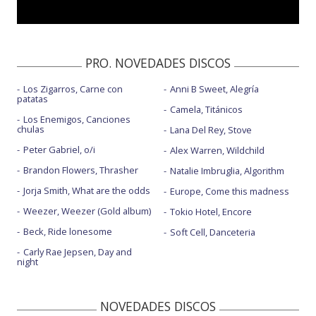
PRO. NOVEDADES DISCOS
Los Zigarros, Carne con
Anni B Sweet, Alegría
patatas
Camela, Titánicos
Los Enemigos, Canciones
chulas
Lana Del Rey, Stove
Peter Gabriel, o/i
Alex Warren, Wildchild
Brandon Flowers, Thrasher
Natalie Imbruglia, Algorithm
Jorja Smith, What are the odds
Europe, Come this madness
Weezer, Weezer (Gold album)
Tokio Hotel, Encore
Beck, Ride lonesome
Soft Cell, Danceteria
Carly Rae Jepsen, Day and
night
NOVEDADES DISCOS