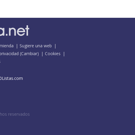
mienda
Sugiere una web
 privacidad
(
Cambiar
)
Cookies
S
0Listas.com
chos reservados