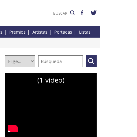
es
Premios
Artistas
Portadas
Listas
(1 vídeo)