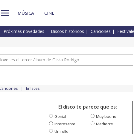
MÚSICA
CINE
Próximas novedades
Discos históricos
Canciones
Festival
 love' es el tercer álbum de Olivia Rodrigo
Canciones
Enlaces
El disco te parece que es:
Genial
Muy bueno
Interesante
Mediocre
Un rollo