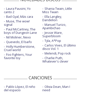
Laura Pausini, Yo
Shania Twain, Little
canto 2
Miss Twain
Bad Gyal, Más cara
Ella Langley,
Dandelion
Muse, The wow!
signal
Manuel Turizo,
Apambichao
Paul McCartney, The
boys of Dungeon Lane
Jessie Ware,
Superbloom
Nil Moliner, Nexo
Tyla, A*Pop
Quevedo, El baifo
Carlos Vives, El último
Holly Humberstone,
disco Vol. 1
Cruel world
Melendi, Pop rock
Foo Fighters, Your
favorite toy
Charlie Puth,
Whatever's clever
CANCIONES
Pablo López, El niño
Olivia Dean, Man I
del espacio
need