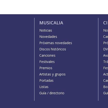
MUSICALIA
C
Noticias
Not
Novedades
Car
Próximas novedades
Pr
Discos históricos
DV
Canciones
Av
Festivales
Trá
Premios
Fe
Artistas y grupos
Act
Portadas
Car
Listas
Bo
Guía / directorio
Guí