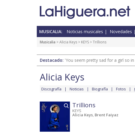
MUSICALIA:
Noticias musicales
Novedades
Musicalia
>
Alicia Keys
>
KEYS
> Trillions
Destacado:
'You seem pretty sad for a girl so in
Alicia Keys
Discografía
Noticias
Biografía
Fotos
Trillions
KEYS
Alicia Keys
,
Brent Faiyaz