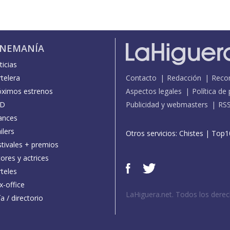
INEMANÍA
icias
telera
Contacto
Redacción
Reco
óximos estrenos
Aspectos legales
Política de
D
Publicidad y webmasters
RS
ances
ilers
Otros servicios:
Chistes
|
Top1
stivales + premios
ores y actrices
teles
x-office
LaHiguera.net. Todos los dere
a / directorio