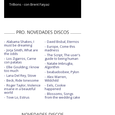
Trillions - con Brent Faiyaz
PRO. NOVEDADES DISCOS
Alabama Shakes, I
David Bisbal, Eternos
must be dreaming
Europe, Come this
Jorja Smith, What are
madness
the odds
The Script, The user's
Los Zigarros, Carne
guide to being human
con patatas
Natalie Imbruglia,
Ellie Goulding, I know
Algorithm
too much
beabadoobee, Pylon
Lana Del Rey, Stove
Alex Warren,
Beck, Ride lonesome
Wildchild
Roger Taylor, Violence
Eels, Cookie
insane in a beautiful
happened
world
Blossoms, Songs
Tove Lo, Estrus
from the wedding cake
NOVEDADES DISCOS