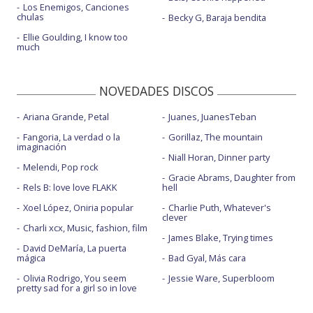
Los Enemigos, Canciones
chulas
Becky G, Baraja bendita
Ellie Goulding, I know too
much
NOVEDADES DISCOS
Ariana Grande, Petal
Juanes, JuanesTeban
Fangoria, La verdad o la
Gorillaz, The mountain
imaginación
Niall Horan, Dinner party
Melendi, Pop rock
Gracie Abrams, Daughter from
Rels B: love love FLAKK
hell
Xoel López, Oniria popular
Charlie Puth, Whatever's
clever
Charli xcx, Music, fashion, film
James Blake, Trying times
David DeMaría, La puerta
mágica
Bad Gyal, Más cara
Olivia Rodrigo, You seem
Jessie Ware, Superbloom
pretty sad for a girl so in love