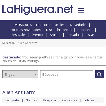
MUSICALIA:
Noticias musicales
Novedades
Próximas novedades
Discos históricos
Canciones
Festivales
Premios
Artistas
Portadas
Listas
Musicalia
> Alien Ant Farm
Destacado:
'You seem pretty sad for a girl so in love' es el tercer
álbum de Olivia Rodrigo
Alien Ant Farm
Discografía
Noticias
Biografía
Canciones
Enlaces