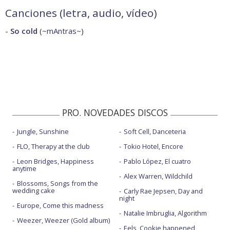
Canciones (letra, audio, vídeo)
-
So cold
(
~mAntras~
)
PRO. NOVEDADES DISCOS
Jungle, Sunshine
Soft Cell, Danceteria
FLO, Therapy at the club
Tokio Hotel, Encore
Leon Bridges, Happiness
Pablo López, El cuatro
anytime
Alex Warren, Wildchild
Blossoms, Songs from the
wedding cake
Carly Rae Jepsen, Day and
night
Europe, Come this madness
Natalie Imbruglia, Algorithm
Weezer, Weezer (Gold album)
Eels, Cookie happened