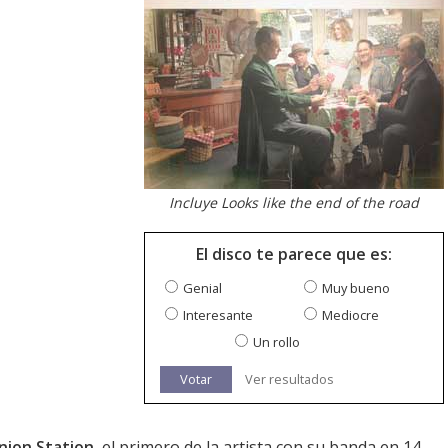
Incluye Looks like the end of the road
El disco te parece que es:
Genial
Muy bueno
Interesante
Mediocre
Un rollo
Votar
Ver resultados
nion Station
, el primero de la artista con su banda en 14