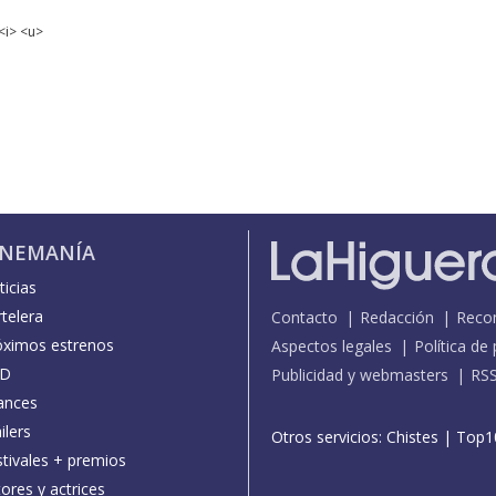
<i> <u>
INEMANÍA
icias
telera
Contacto
Redacción
Reco
óximos estrenos
Aspectos legales
Política de
D
Publicidad y webmasters
RS
ances
ilers
Otros servicios:
Chistes
|
Top1
stivales + premios
ores y actrices