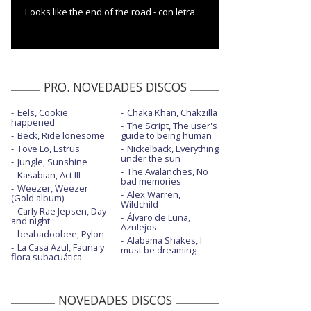
Looks like the end of the road - con letra
PRO. NOVEDADES DISCOS
Eels, Cookie
Chaka Khan, Chakzilla
happened
The Script, The user's
Beck, Ride lonesome
guide to being human
Tove Lo, Estrus
Nickelback, Everything
under the sun
Jungle, Sunshine
The Avalanches, No
Kasabian, Act III
bad memories
Weezer, Weezer
Alex Warren,
(Gold album)
Wildchild
Carly Rae Jepsen, Day
Álvaro de Luna,
and night
Azulejos
beabadoobee, Pylon
Alabama Shakes, I
La Casa Azul, Fauna y
must be dreaming
flora subacuática
NOVEDADES DISCOS