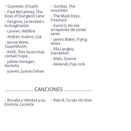
Quevedo, El baifo
Gorillaz, The
mountain
Paul McCartney, The
boys of Dungeon Lane
The Black Keys,
Peaches!
Fangoria, La verdad o
la imaginación
Karol G, No me
arrepiento de sentir
Loreen, Wildfire
tanto
Andrés Suárez, Lúa
James Blake, Trying
Jessie Ware,
times
Superbloom
Ella Langley,
RAYE, This music may
Dandelion
contain hope.
Malú, Quince
Julieta Venegas,
Melendi, Pop rock
Norteña
Juanes, JuanesTeban
CANCIONES
Rosalía y Yahritza y su
Rels B, Tu vas sin (fav)
Esencia, La perla