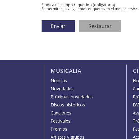
*Indica un campo requerido (obligatorio)
Se permiten las siguientes etiquetas en el mensaje <b> 
MUSICALIA
C
Noticias
Not
Novedades
Car
Próximas novedades
Pr
Discos históricos
DV
Canciones
Av
Festivales
Trá
Premios
Fe
Artistas y grupos
Act