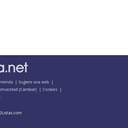
mienda
Sugiere una web
 privacidad
(
Cambiar
)
Cookies
S
0Listas.com