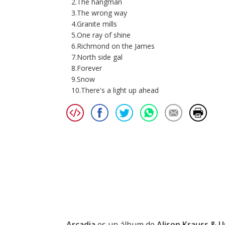
2.The hangman
3.The wrong way
4.Granite mills
5.One ray of shine
6.Richmond on the James
7.North side gal
8.Forever
9.Snow
10.There's a light up ahead
Arcadia
es un álbum de
Alison Krauss & U