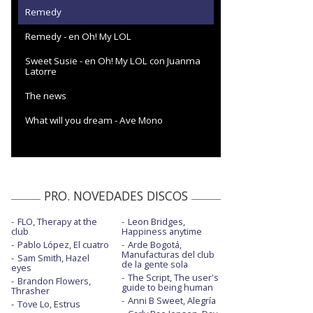
Remedy
Remedy - en Oh! My LOL
Sweet Susie - en Oh! My LOL con Juanma
Latorre
The news
What will you dream - Ave Mono
PRO. NOVEDADES DISCOS
FLO, Therapy at the
Leon Bridges,
club
Happiness anytime
Pablo López, El cuatro
Arde Bogotá,
Manufacturas del club
Sam Smith, Hazel
de la gente sola
eyes
The Script, The user's
Brandon Flowers,
guide to being human
Thrasher
Anni B Sweet, Alegría
Tove Lo, Estrus