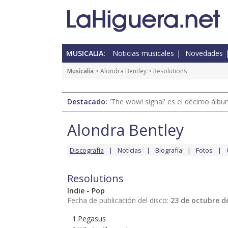
MUSICALIA:
Noticias musicales
Novedades
Musicalia
>
Alondra Bentley
> Resolutions
Destacado:
'The wow! signal' es el décimo álb
Alondra Bentley
Discografía
Noticias
Biografía
Fotos
Resolutions
Indie - Pop
Fecha de publicación del disco:
23 de octubre d
1.Pegasus