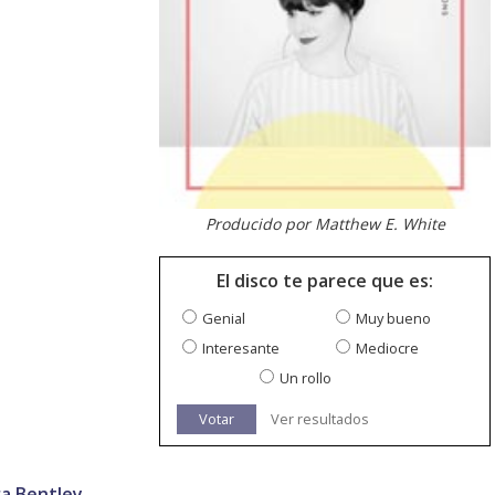
Producido por Matthew E. White
El disco te parece que es:
Genial
Muy bueno
Interesante
Mediocre
Un rollo
Votar
Ver resultados
a Bentley
.