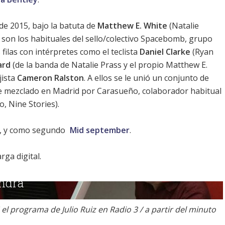
de 2015, bajo la batuta de
Matthew E. White
(Natalie
 son los habituales del sello/colectivo Spacebomb, grupo
ilas con intérpretes como el teclista
Daniel Clarke
(Ryan
ard
(de la banda de Natalie Prass y el propio Matthew E.
jista
Cameron Ralston
. A ellos se le unió un conjunto de
 fue mezclado en Madrid por Carasueño, colaborador habitual
, Nine Stories).
, y como segundo
Mid september
.
ga digital.
el programa de Julio Ruiz en Radio 3 / a partir del minuto