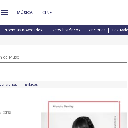
MÚSICA
CINE
Próximas novedades
Discos históricos
Canciones
Festival
um de Muse
Canciones
Enlaces
e 2015