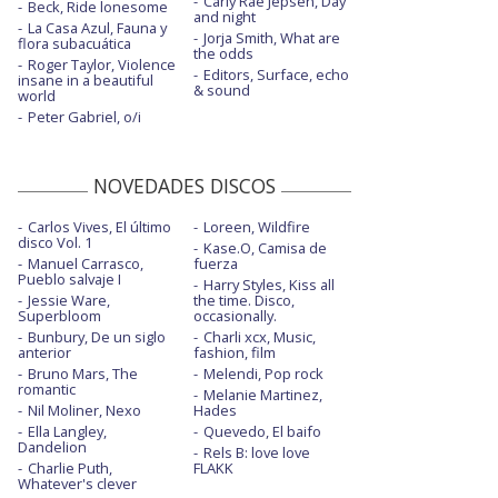
Carly Rae Jepsen, Day
Beck, Ride lonesome
and night
La Casa Azul, Fauna y
Jorja Smith, What are
flora subacuática
the odds
Roger Taylor, Violence
Editors, Surface, echo
insane in a beautiful
& sound
world
Peter Gabriel, o/i
NOVEDADES DISCOS
Carlos Vives, El último
Loreen, Wildfire
disco Vol. 1
Kase.O, Camisa de
Manuel Carrasco,
fuerza
Pueblo salvaje I
Harry Styles, Kiss all
Jessie Ware,
the time. Disco,
Superbloom
occasionally.
Bunbury, De un siglo
Charli xcx, Music,
anterior
fashion, film
Bruno Mars, The
Melendi, Pop rock
romantic
Melanie Martinez,
Nil Moliner, Nexo
Hades
Ella Langley,
Quevedo, El baifo
Dandelion
Rels B: love love
Charlie Puth,
FLAKK
Whatever's clever