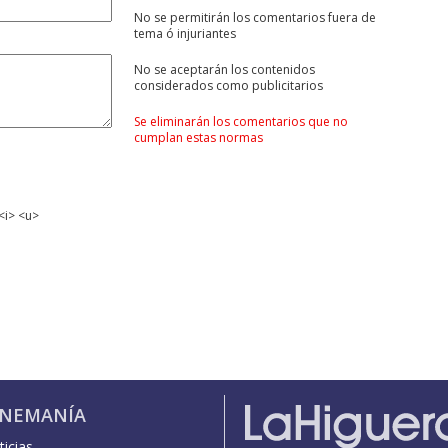
No se permitirán los comentarios fuera de
tema ó injuriantes
No se aceptarán los contenidos
considerados como publicitarios
Se eliminarán los comentarios que no
cumplan estas normas
<i> <u>
INEMANÍA
icias