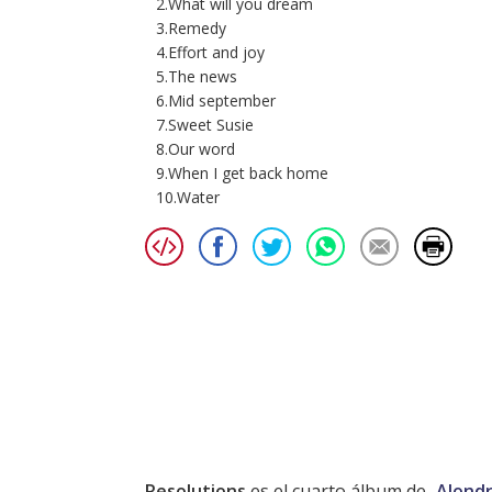
2.What will you dream
3.Remedy
4.Effort and joy
5.The news
6.Mid september
7.Sweet Susie
8.Our word
9.When I get back home
10.Water
Resolutions
es el cuarto álbum de
Alondr