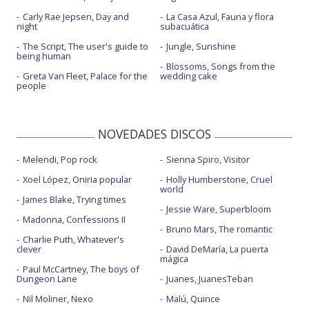
Carly Rae Jepsen, Day and
La Casa Azul, Fauna y flora
night
subacuática
The Script, The user's guide to
Jungle, Sunshine
being human
Blossoms, Songs from the
Greta Van Fleet, Palace for the
wedding cake
people
NOVEDADES DISCOS
Melendi, Pop rock
Sienna Spiro, Visitor
Xoel López, Oniria popular
Holly Humberstone, Cruel
world
James Blake, Trying times
Jessie Ware, Superbloom
Madonna, Confessions II
Bruno Mars, The romantic
Charlie Puth, Whatever's
clever
David DeMaría, La puerta
mágica
Paul McCartney, The boys of
Dungeon Lane
Juanes, JuanesTeban
Nil Moliner, Nexo
Malú, Quince