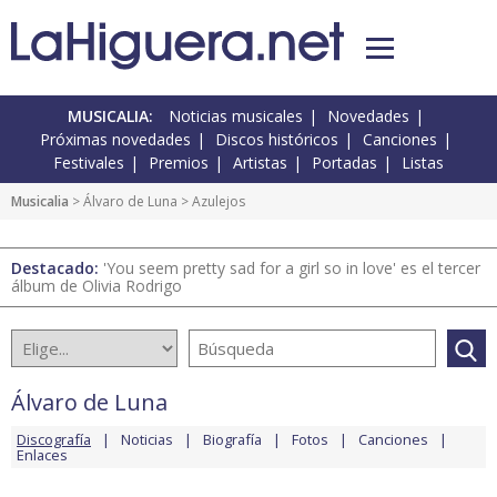
MUSICALIA:
Noticias musicales
Novedades
Próximas novedades
Discos históricos
Canciones
Festivales
Premios
Artistas
Portadas
Listas
Musicalia
>
Álvaro de Luna
> Azulejos
Destacado:
'You seem pretty sad for a girl so in love' es el tercer
álbum de Olivia Rodrigo
Álvaro de Luna
Discografía
Noticias
Biografía
Fotos
Canciones
Enlaces