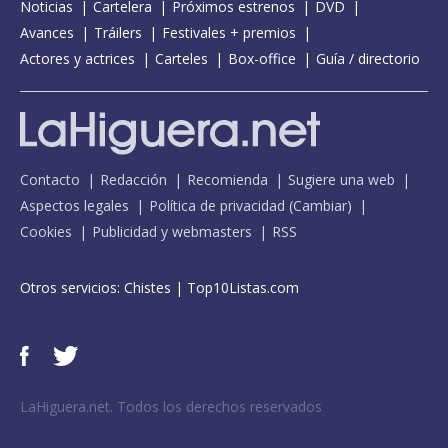
Noticias
Cartelera
Próximos estrenos
DVD
Avances
Tráilers
Festivales + premios
Actores y actrices
Carteles
Box-office
Guía / directorio
Contacto
Redacción
Recomienda
Sugiere una web
Aspectos legales
Política de privacidad
(
Cambiar
)
Cookies
Publicidad y webmasters
RSS
Otros servicios:
Chistes
|
Top10Listas.com
LaHiguera.net. Todos los derechos reservados