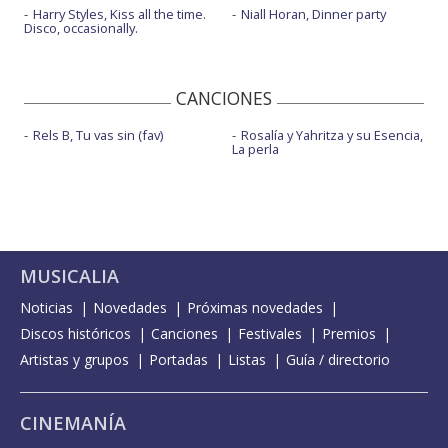
Harry Styles, Kiss all the time.
Niall Horan, Dinner party
Disco, occasionally.
CANCIONES
Rels B, Tu vas sin (fav)
Rosalía y Yahritza y su Esencia,
La perla
MUSICALIA
Noticias
Novedades
Próximas novedades
Discos históricos
Canciones
Festivales
Premios
Artistas y grupos
Portadas
Listas
Guía / directorio
CINEMANÍA