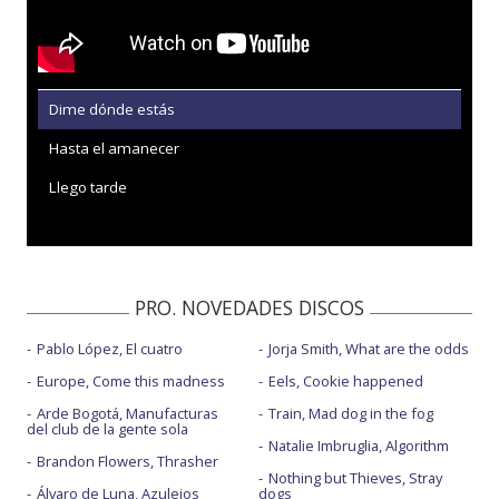
Dime dónde estás
Hasta el amanecer
Llego tarde
PRO. NOVEDADES DISCOS
Pablo López, El cuatro
Jorja Smith, What are the odds
Europe, Come this madness
Eels, Cookie happened
Arde Bogotá, Manufacturas
Train, Mad dog in the fog
del club de la gente sola
Natalie Imbruglia, Algorithm
Brandon Flowers, Thrasher
Nothing but Thieves, Stray
Álvaro de Luna, Azulejos
dogs