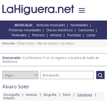
MUSICALIA:
Noticias musicales
Novedades
Próximas novedades
Discos históricos
Canciones
Festivales
Premios
Artistas
Portadas
Listas
Musicalia
>
Álvaro Soler
>
Mar de colores
> La cintura
Destacado:
'Confessions II' es el regreso a la pista de baile de
Madonna
Álvaro Soler
Discografía
Noticias
Biografía
Fotos
Canciones
Enlaces