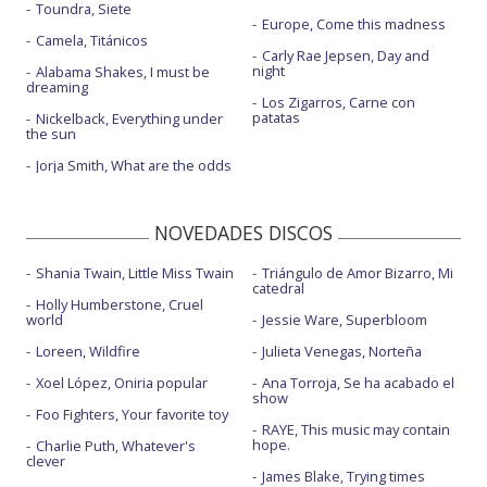
Toundra, Siete
Europe, Come this madness
Camela, Titánicos
Carly Rae Jepsen, Day and
night
Alabama Shakes, I must be
dreaming
Los Zigarros, Carne con
patatas
Nickelback, Everything under
the sun
Jorja Smith, What are the odds
NOVEDADES DISCOS
Shania Twain, Little Miss Twain
Triángulo de Amor Bizarro, Mi
catedral
Holly Humberstone, Cruel
world
Jessie Ware, Superbloom
Loreen, Wildfire
Julieta Venegas, Norteña
Xoel López, Oniria popular
Ana Torroja, Se ha acabado el
show
Foo Fighters, Your favorite toy
RAYE, This music may contain
hope.
Charlie Puth, Whatever's
clever
James Blake, Trying times