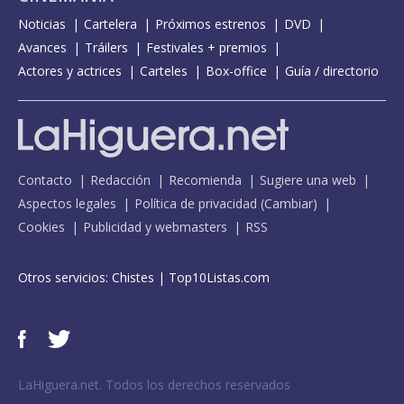
Noticias
Cartelera
Próximos estrenos
DVD
Avances
Tráilers
Festivales + premios
Actores y actrices
Carteles
Box-office
Guía / directorio
Contacto
Redacción
Recomienda
Sugiere una web
Aspectos legales
Política de privacidad
(
Cambiar
)
Cookies
Publicidad y webmasters
RSS
Otros servicios:
Chistes
|
Top10Listas.com
LaHiguera.net. Todos los derechos reservados