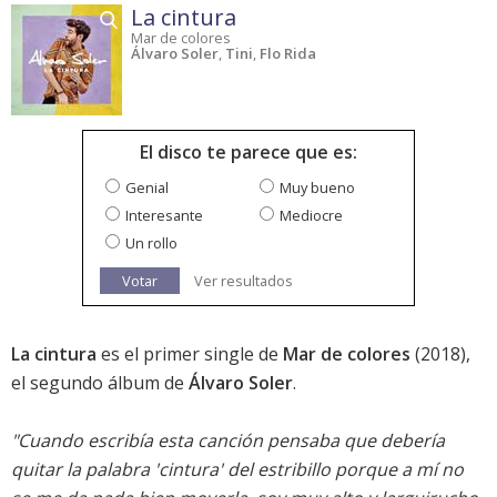
La cintura
Mar de colores
Álvaro Soler
,
Tini
,
Flo Rida
El disco te parece que es:
Genial
Muy bueno
Interesante
Mediocre
Un rollo
Votar
Ver resultados
La cintura
es el primer single de
Mar de colores
(2018),
el segundo álbum de
Álvaro Soler
.
"Cuando escribía esta canción pensaba que debería
quitar la palabra 'cintura' del estribillo porque a mí no