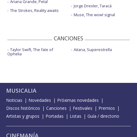
Ariana Grande, Petal
Jorge Drexler, Taracá
The Strokes, Reality awaits
Muse, The wow! signal
CANCIONES
Taylor Swift, The fate of
Aitana, Superestrella
Ophelia
MUSICALIA
Noticias
Novedades
Próximas novedades
Discos históricos
Canciones
Festivales
Premios
Artistas y grupos
Portadas
Listas
Guía / directorio
CINEMANÍA