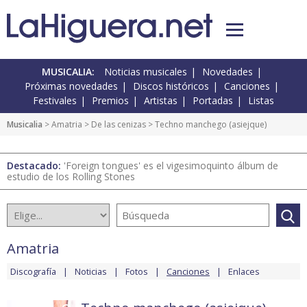
MUSICALIA:
Noticias musicales
Novedades
Próximas novedades
Discos históricos
Canciones
Festivales
Premios
Artistas
Portadas
Listas
Musicalia
>
Amatria
>
De las cenizas
> Techno manchego (asiejque)
Destacado:
'Foreign tongues' es el vigesimoquinto álbum de
estudio de los Rolling Stones
Amatria
Discografía
Noticias
Fotos
Canciones
Enlaces