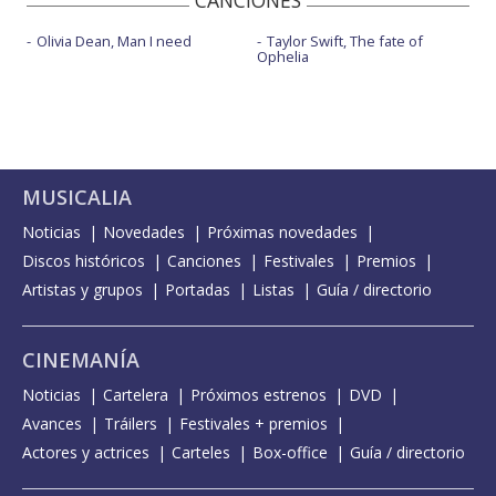
CANCIONES
Olivia Dean, Man I need
Taylor Swift, The fate of
Ophelia
MUSICALIA
Noticias
Novedades
Próximas novedades
Discos históricos
Canciones
Festivales
Premios
Artistas y grupos
Portadas
Listas
Guía / directorio
CINEMANÍA
Noticias
Cartelera
Próximos estrenos
DVD
Avances
Tráilers
Festivales + premios
Actores y actrices
Carteles
Box-office
Guía / directorio