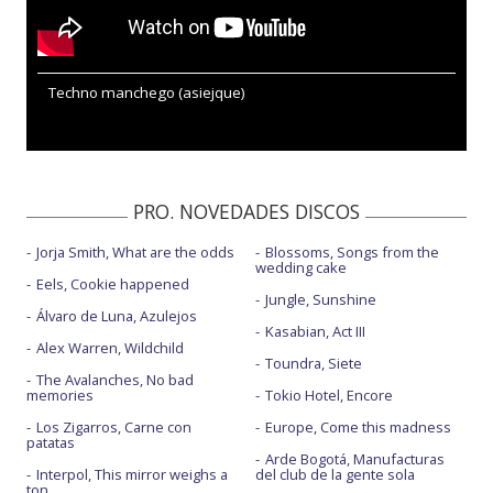
Techno manchego (asiejque)
PRO. NOVEDADES DISCOS
Jorja Smith, What are the odds
Blossoms, Songs from the
wedding cake
Eels, Cookie happened
Jungle, Sunshine
Álvaro de Luna, Azulejos
Kasabian, Act III
Alex Warren, Wildchild
Toundra, Siete
The Avalanches, No bad
memories
Tokio Hotel, Encore
Los Zigarros, Carne con
Europe, Come this madness
patatas
Arde Bogotá, Manufacturas
Interpol, This mirror weighs a
del club de la gente sola
ton