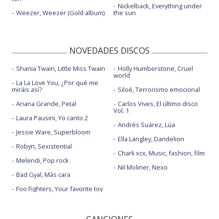
Nickelback, Everything under
Weezer, Weezer (Gold album)
the sun
NOVEDADES DISCOS
Shania Twain, Little Miss Twain
Holly Humberstone, Cruel
world
La La Love You, ¿Por qué me
miráis así?
Siloé, Terrorismo emocional
Ariana Grande, Petal
Carlos Vives, El último disco
Vol. 1
Laura Pausini, Yo canto 2
Andrés Suárez, Lúa
Jessie Ware, Superbloom
Ella Langley, Dandelion
Robyn, Sexistential
Charli xcx, Music, fashion, film
Melendi, Pop rock
Nil Moliner, Nexo
Bad Gyal, Más cara
Foo Fighters, Your favorite toy