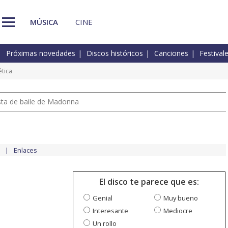
MÚSICA
CINE
Próximas novedades
Discos históricos
Canciones
Festival
ética
pista de baile de Madonna
Enlaces
El disco te parece que es:
Genial
Muy bueno
Interesante
Mediocre
Un rollo