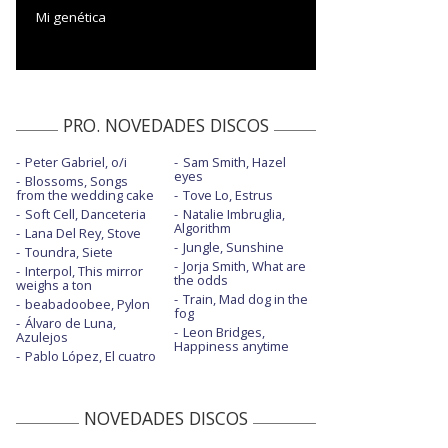
Mi genética
PRO. NOVEDADES DISCOS
Peter Gabriel, o/i
Sam Smith, Hazel
eyes
Blossoms, Songs
from the wedding cake
Tove Lo, Estrus
Soft Cell, Danceteria
Natalie Imbruglia,
Algorithm
Lana Del Rey, Stove
Jungle, Sunshine
Toundra, Siete
Jorja Smith, What are
Interpol, This mirror
the odds
weighs a ton
Train, Mad dog in the
beabadoobee, Pylon
fog
Álvaro de Luna,
Leon Bridges,
Azulejos
Happiness anytime
Pablo López, El cuatro
NOVEDADES DISCOS