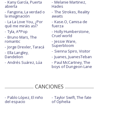
Kany García, Puerta
Melanie Martinez,
abierta
Hades
Fangoria, La verdad o
The Strokes, Reality
la imaginación
awaits
La La Love You, ¿Por
Kase.O, Camisa de
qué me miráis así?
fuerza
Tyla, A*Pop
Holly Humberstone,
Cruel world
Bruno Mars, The
romantic
Jessie Ware,
Superbloom
Jorge Drexler, Taracá
Sienna Spiro, Visitor
Ella Langley,
Dandelion
Juanes, JuanesTeban
Andrés Suárez, Lúa
Paul McCartney, The
boys of Dungeon Lane
CANCIONES
Pablo López, El niño
Taylor Swift, The fate
del espacio
of Ophelia