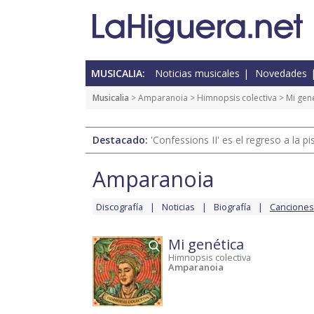
MUSICALIA:
Noticias musicales
Novedades
Musicalia
>
Amparanoia
>
Himnopsis colectiva
> Mi gen
Destacado:
'Confessions II' es el regreso a la 
Amparanoia
Discografía
Noticias
Biografía
Canciones
Mi genética
Himnopsis colectiva
Amparanoia