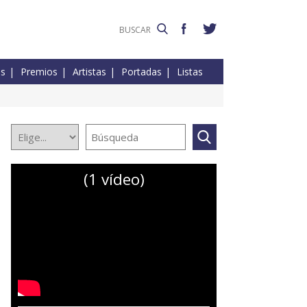
es
Premios
Artistas
Portadas
Listas
(1 vídeo)