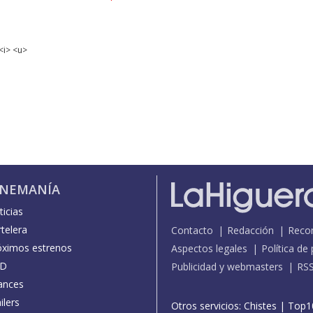
<i> <u>
INEMANÍA
icias
telera
Contacto
Redacción
Reco
óximos estrenos
Aspectos legales
Política de
D
Publicidad y webmasters
RS
ances
ilers
Otros servicios:
Chistes
|
Top1