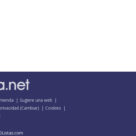
mienda
Sugiere una web
 privacidad
(
Cambiar
)
Cookies
S
0Listas.com