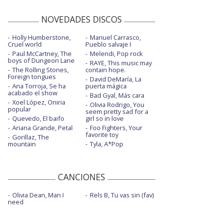
NOVEDADES DISCOS
Holly Humberstone,
Manuel Carrasco,
Cruel world
Pueblo salvaje I
Paul McCartney, The
Melendi, Pop rock
boys of Dungeon Lane
RAYE, This music may
The Rolling Stones,
contain hope.
Foreign tongues
David DeMaría, La
Ana Torroja, Se ha
puerta mágica
acabado el show
Bad Gyal, Más cara
Xoel López, Oniria
Olivia Rodrigo, You
popular
seem pretty sad for a
Quevedo, El baifo
girl so in love
Ariana Grande, Petal
Foo Fighters, Your
favorite toy
Gorillaz, The
mountain
Tyla, A*Pop
CANCIONES
Olivia Dean, Man I
Rels B, Tu vas sin (fav)
need