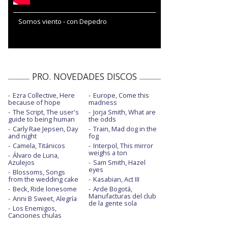
Somos viento - con Depedro
PRO. NOVEDADES DISCOS
Ezra Collective, Here
Europe, Come this
because of hope
madness
The Script, The user's
Jorja Smith, What are
guide to being human
the odds
Carly Rae Jepsen, Day
Train, Mad dog in the
and night
fog
Camela, Titánicos
Interpol, This mirror
weighs a ton
Álvaro de Luna,
Azulejos
Sam Smith, Hazel
eyes
Blossoms, Songs
from the wedding cake
Kasabian, Act III
Beck, Ride lonesome
Arde Bogotá,
Manufacturas del club
Anni B Sweet, Alegría
de la gente sola
Los Enemigos,
Canciones chulas