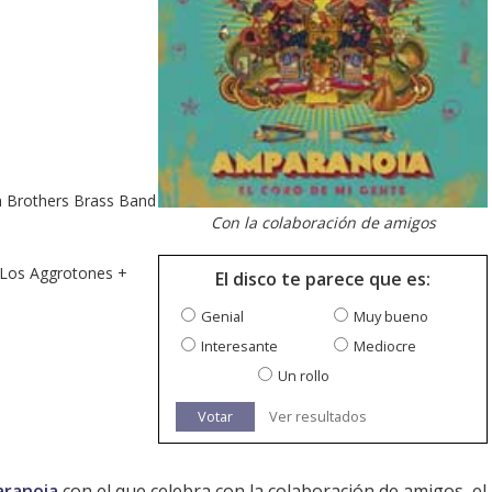
 Brothers Brass Band
Con la colaboración de amigos
 Los Aggrotones +
El disco te parece que es:
Genial
Muy bueno
Interesante
Mediocre
Un rollo
Votar
Ver resultados
ranoia
con el que celebra con la colaboración de amigos, el