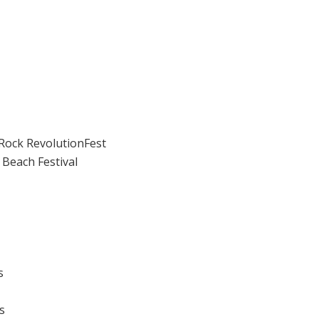
iRock RevolutionFest
Beach Festival
s
s