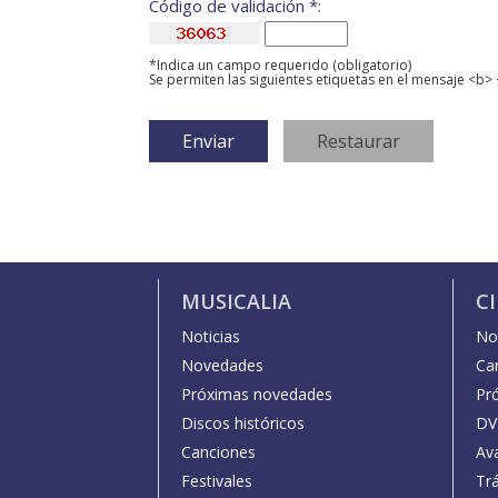
Código de validación *:
*Indica un campo requerido (obligatorio)
Se permiten las siguientes etiquetas en el mensaje <b> 
MUSICALIA
C
Noticias
Not
Novedades
Car
Próximas novedades
Pr
Discos históricos
DV
Canciones
Av
Festivales
Trá