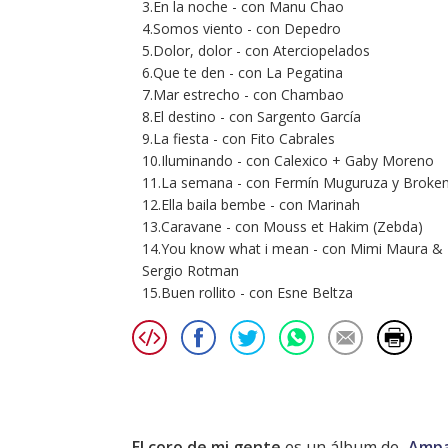
3.En la noche - con Manu Chao
4.Somos viento - con Depedro
5.Dolor, dolor - con Aterciopelados
6.Que te den - con La Pegatina
7.Mar estrecho - con Chambao
8.El destino - con Sargento García
9.La fiesta - con Fito Cabrales
10.Iluminando - con Calexico + Gaby Moreno
11.La semana - con Fermín Muguruza y Broken
12.Ella baila bembe - con Marinah
13.Caravane - con Mouss et Hakim (Zebda)
14.You know what i mean - con Mimi Maura &
Sergio Rotman
15.Buen rollito - con Esne Beltza
El coro de mi gente
es un álbum de
Ampa