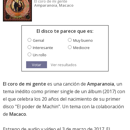
El coro de mi gente
Amparanoia
,
Macaco
El disco te parece que es:
Genial
Muy bueno
Interesante
Mediocre
Un rollo
Votar
Ver resultados
El coro de mi gente
es una canción de
Amparanoia
, un
tema inédito como primer single de un
álbum
(2017) con
el que celebra los 20 años del nacimiento de su primer
disco "El poder de Machin". Un tema con la colaboración
de
Macaco
.
Estreno de audio y vídeo el 3 de marzo de 2017. El