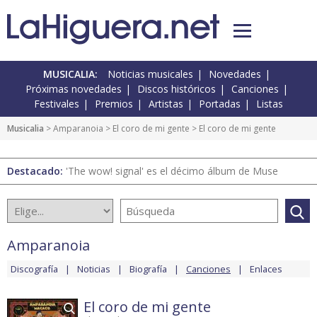
MUSICALIA:
Noticias musicales
Novedades
Próximas novedades
Discos históricos
Canciones
Festivales
Premios
Artistas
Portadas
Listas
Musicalia
>
Amparanoia
>
El coro de mi gente
> El coro de mi gente
Destacado:
'The wow! signal' es el décimo álbum de Muse
Amparanoia
Discografía
Noticias
Biografía
Canciones
Enlaces
El coro de mi gente