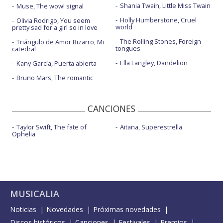
Shania Twain, Little Miss Twain
Muse, The wow! signal
Holly Humberstone, Cruel
Olivia Rodrigo, You seem
world
pretty sad for a girl so in love
The Rolling Stones, Foreign
Triángulo de Amor Bizarro, Mi
tongues
catedral
Ella Langley, Dandelion
Kany García, Puerta abierta
Bruno Mars, The romantic
CANCIONES
Taylor Swift, The fate of
Aitana, Superestrella
Ophelia
MUSICALIA
Noticias
Novedades
Próximas novedades
Discos históricos
Canciones
Festivales
Premios