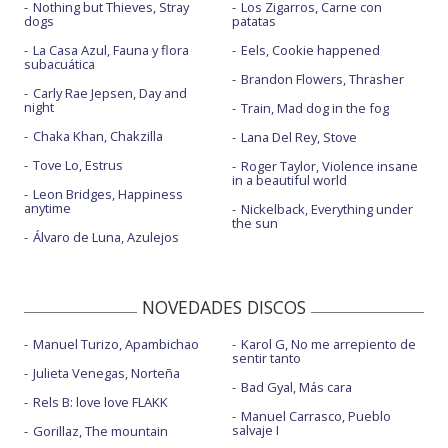
Nothing but Thieves, Stray
Los Zigarros, Carne con
dogs
patatas
La Casa Azul, Fauna y flora
Eels, Cookie happened
subacuática
Brandon Flowers, Thrasher
Carly Rae Jepsen, Day and
night
Train, Mad dog in the fog
Chaka Khan, Chakzilla
Lana Del Rey, Stove
Tove Lo, Estrus
Roger Taylor, Violence insane
in a beautiful world
Leon Bridges, Happiness
anytime
Nickelback, Everything under
the sun
Álvaro de Luna, Azulejos
NOVEDADES DISCOS
Manuel Turizo, Apambichao
Karol G, No me arrepiento de
sentir tanto
Julieta Venegas, Norteña
Bad Gyal, Más cara
Rels B: love love FLAKK
Manuel Carrasco, Pueblo
salvaje I
Gorillaz, The mountain